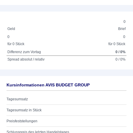
0
Geld
Brief
0
0
für 0 Stück
für 0 Stück
Differenz zum Vortag
0 / 0%
Spread absolut / relativ
0 / 0%
Kursinformationen AVIS BUDGET GROUP
Tagesumsatz
Tagesumsatz in Stück
Preisfeststellungen
Schlusspreis des letzten Handelstages