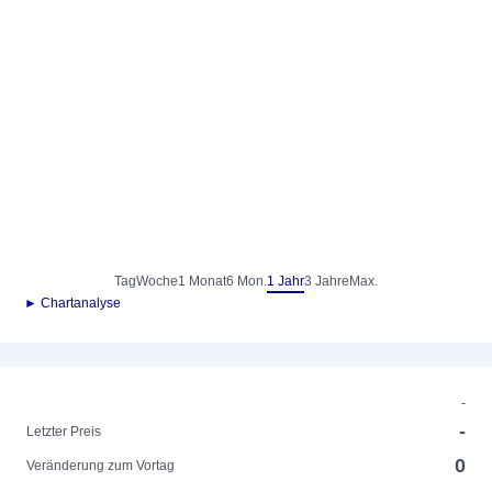
Tag
Woche
1 Monat
6 Mon.
1 Jahr
3 Jahre
Max.
► Chartanalyse
-
-
Letzter Preis
0
Veränderung zum Vortag