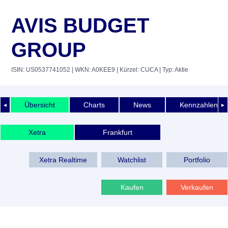
AVIS BUDGET
GROUP
ISIN: US0537741052
| WKN: A0KEE9
| Kürzel: CUCA
| Typ: Aktie
Übersicht
Charts
News
Kennzahlen
◄
►
Xetra
Frankfurt
Xetra Realtime
Watchlist
Portfolio
Kaufen
Verkaufen