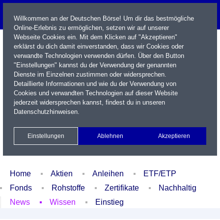
Willkommen an der Deutschen Börse! Um dir das bestmögliche
Online-Erlebnis zu ermöglichen, setzen wir auf unserer
Webseite Cookies ein. Mit dem Klicken auf "Akzeptieren"
erklärst du dich damit einverstanden, dass wir Cookies oder
verwandte Technologien verwenden dürfen. Über den Button
"Einstellungen" kannst du der Verwendung der genannten
Dienste im Einzelnen zustimmen oder widersprechen.
Detaillierte Informationen und wie du der Verwendung von
Cookies und verwandten Technologien auf dieser Website
Name / WKN / ISIN / Kürzel
jederzeit widersprechen kannst, findest du in unseren
Datenschutzhinweisen
.
Newsletter
Kontakt
English
Einstellungen
Ablehnen
Akzeptieren
Xetra Realtime
Watchlist
Portfolio
Login
Home
Aktien
Anleihen
ETF/ETP
Fonds
Rohstoffe
Zertifikate
Nachhaltig
News
Wissen
Einstieg