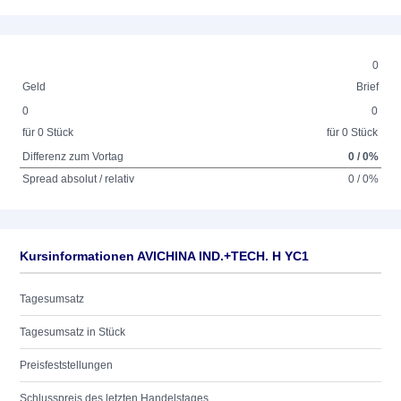
0
Geld
Brief
0
0
für 0 Stück
für 0 Stück
Differenz zum Vortag
0 / 0%
Spread absolut / relativ
0 / 0%
Kursinformationen AVICHINA IND.+TECH. H YC1
Tagesumsatz
Tagesumsatz in Stück
Preisfeststellungen
Schlusspreis des letzten Handelstages