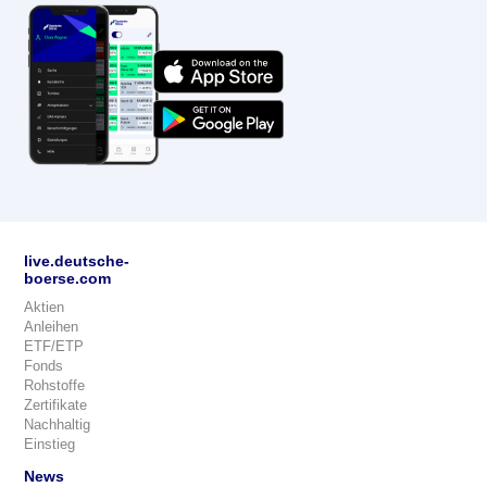
live.deutsche-
boerse.com
Aktien
Anleihen
ETF/ETP
Fonds
Rohstoffe
Zertifikate
Nachhaltig
Einstieg
News