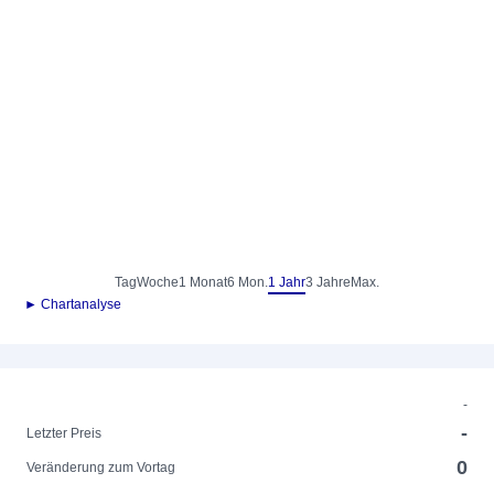
Tag
Woche
1 Monat
6 Mon.
1 Jahr
3 Jahre
Max.
► Chartanalyse
-
-
Letzter Preis
0
Veränderung zum Vortag