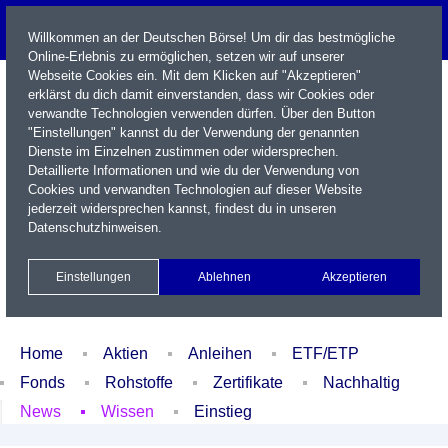
Willkommen an der Deutschen Börse! Um dir das bestmögliche
Online-Erlebnis zu ermöglichen, setzen wir auf unserer
Webseite Cookies ein. Mit dem Klicken auf "Akzeptieren"
erklärst du dich damit einverstanden, dass wir Cookies oder
verwandte Technologien verwenden dürfen. Über den Button
"Einstellungen" kannst du der Verwendung der genannten
Dienste im Einzelnen zustimmen oder widersprechen.
Detaillierte Informationen und wie du der Verwendung von
Cookies und verwandten Technologien auf dieser Website
Name / WKN / ISIN / Kürzel
jederzeit widersprechen kannst, findest du in unseren
Datenschutzhinweisen
.
Newsletter
Kontakt
English
Einstellungen
Ablehnen
Akzeptieren
Xetra Realtime
Watchlist
Portfolio
Login
Home
Aktien
Anleihen
ETF/ETP
Fonds
Rohstoffe
Zertifikate
Nachhaltig
News
Wissen
Einstieg