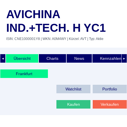
AVICHINA
IND.+TECH. H YC1
ISIN: CNE1000001Y8
| WKN: A0M4WY
| Kürzel: AVT
| Typ: Aktie
Übersicht
Charts
News
Kennzahlen
◄
►
Frankfurt
Watchlist
Portfolio
Kaufen
Verkaufen