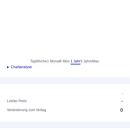
Tag
Woche
1 Monat
6 Mon.
1 Jahr
3 Jahre
Max.
► Chartanalyse
-
-
Letzter Preis
0
Veränderung zum Vortag