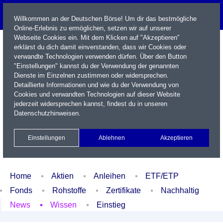
Willkommen an der Deutschen Börse! Um dir das bestmögliche
Online-Erlebnis zu ermöglichen, setzen wir auf unserer
Webseite Cookies ein. Mit dem Klicken auf "Akzeptieren"
erklärst du dich damit einverstanden, dass wir Cookies oder
verwandte Technologien verwenden dürfen. Über den Button
"Einstellungen" kannst du der Verwendung der genannten
Dienste im Einzelnen zustimmen oder widersprechen.
Detaillierte Informationen und wie du der Verwendung von
Cookies und verwandten Technologien auf dieser Website
Name / WKN / ISIN / Kürzel
jederzeit widersprechen kannst, findest du in unseren
Datenschutzhinweisen
.
Newsletter
Kontakt
English
Einstellungen
Ablehnen
Akzeptieren
Xetra Realtime
Watchlist
Portfolio
Login
Home
Aktien
Anleihen
ETF/ETP
Fonds
Rohstoffe
Zertifikate
Nachhaltig
News
Wissen
Einstieg