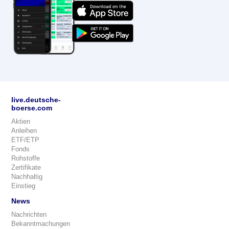
live.deutsche-
boerse.com
Aktien
Anleihen
ETF/ETP
Fonds
Rohstoffe
Zertifikate
Nachhaltig
Einstieg
News
Nachrichten
Bekanntmachungen