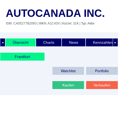
AUTOCANADA INC.
ISIN: CA05277B2093
| WKN: A1C43V
| Kürzel: 31K
| Typ: Aktie
Übersicht
Charts
News
Kennzahlen
◄
►
Frankfurt
Watchlist
Portfolio
Kaufen
Verkaufen