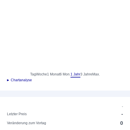
Tag
Woche
1 Monat
6 Mon.
1 Jahr
3 Jahre
Max.
► Chartanalyse
-
-
Letzter Preis
0
Veränderung zum Vortag