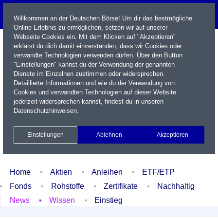
Willkommen an der Deutschen Börse! Um dir das bestmögliche
Online-Erlebnis zu ermöglichen, setzen wir auf unserer
Webseite Cookies ein. Mit dem Klicken auf "Akzeptieren"
erklärst du dich damit einverstanden, dass wir Cookies oder
verwandte Technologien verwenden dürfen. Über den Button
"Einstellungen" kannst du der Verwendung der genannten
Dienste im Einzelnen zustimmen oder widersprechen.
Detaillierte Informationen und wie du der Verwendung von
Cookies und verwandten Technologien auf dieser Website
Name / WKN / ISIN / Kürzel
jederzeit widersprechen kannst, findest du in unseren
Datenschutzhinweisen
.
Newsletter
Kontakt
English
Einstellungen
Ablehnen
Akzeptieren
Xetra Realtime
Watchlist
Portfolio
Login
Home
Aktien
Anleihen
ETF/ETP
Fonds
Rohstoffe
Zertifikate
Nachhaltig
News
Wissen
Einstieg