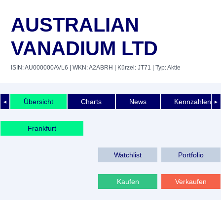
AUSTRALIAN
VANADIUM LTD
ISIN: AU000000AVL6
| WKN: A2ABRH
| Kürzel: JT71
| Typ: Aktie
Übersicht
Charts
News
Kennzahlen
◄
►
Frankfurt
Watchlist
Portfolio
Kaufen
Verkaufen