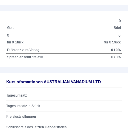
0
Geld
Brief
0
0
für 0 Stück
für 0 Stück
Differenz zum Vortag
0 / 0%
Spread absolut / relativ
0 / 0%
Kursinformationen AUSTRALIAN VANADIUM LTD
Tagesumsatz
Tagesumsatz in Stück
Preisfeststellungen
Schlusspreis des letzten Handelstages