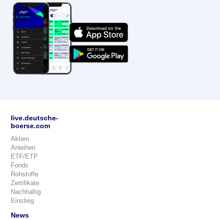
live.deutsche-
boerse.com
Aktien
Anleihen
ETF/ETP
Fonds
Rohstoffe
Zertifikate
Nachhaltig
Einstieg
News