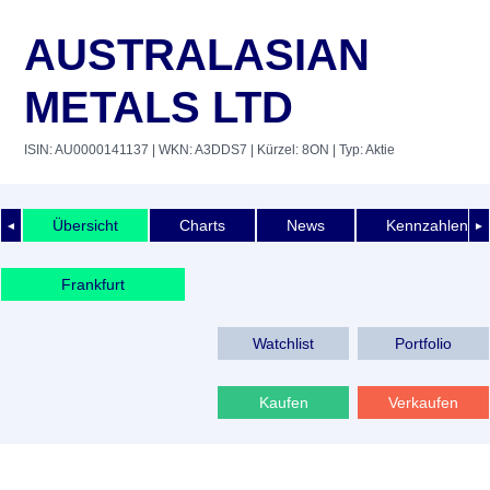
AUSTRALASIAN
METALS LTD
ISIN: AU0000141137
| WKN: A3DDS7
| Kürzel: 8ON
| Typ: Aktie
Übersicht
Charts
News
Kennzahlen
◄
►
Frankfurt
Watchlist
Portfolio
Kaufen
Verkaufen