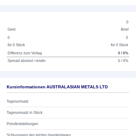
0
Geld
Brief
0
0
für 0 Stück
für 0 Stück
Differenz zum Vortag
0 / 0%
Spread absolut / relativ
0 / 0%
Kursinformationen AUSTRALASIAN METALS LTD
Tagesumsatz
Tagesumsatz in Stück
Preisfeststellungen
Schlusspreis des letzten Handelstages