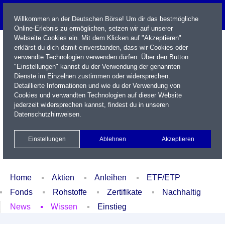
Willkommen an der Deutschen Börse! Um dir das bestmögliche
Online-Erlebnis zu ermöglichen, setzen wir auf unserer
Webseite Cookies ein. Mit dem Klicken auf "Akzeptieren"
erklärst du dich damit einverstanden, dass wir Cookies oder
verwandte Technologien verwenden dürfen. Über den Button
"Einstellungen" kannst du der Verwendung der genannten
Dienste im Einzelnen zustimmen oder widersprechen.
Detaillierte Informationen und wie du der Verwendung von
Cookies und verwandten Technologien auf dieser Website
Name / WKN / ISIN / Kürzel
jederzeit widersprechen kannst, findest du in unseren
Datenschutzhinweisen
.
Newsletter
Kontakt
English
Einstellungen
Ablehnen
Akzeptieren
Xetra Realtime
Watchlist
Portfolio
Login
Home
Aktien
Anleihen
ETF/ETP
Fonds
Rohstoffe
Zertifikate
Nachhaltig
News
Wissen
Einstieg