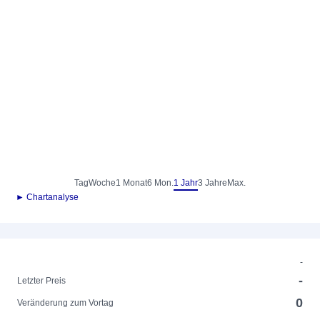
Tag
Woche
1 Monat
6 Mon.
1 Jahr
3 Jahre
Max.
► Chartanalyse
-
-
Letzter Preis
0
Veränderung zum Vortag