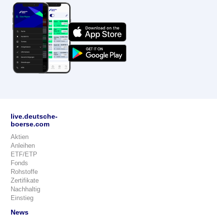
live.deutsche-
boerse.com
Aktien
Anleihen
ETF/ETP
Fonds
Rohstoffe
Zertifikate
Nachhaltig
Einstieg
News