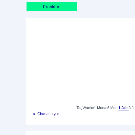
Frankfurt
Tag
Woche
1 Monat
6 Mon.
1 Jahr
3 J
► Chartanalyse