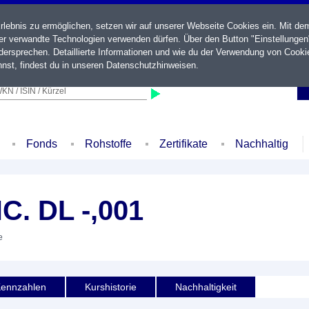
ebnis zu ermöglichen, setzen wir auf unserer Webseite Cookies ein. Mit de
der verwandte Technologien verwenden dürfen. Über den Button "Einstellungen
ersprechen. Detaillierte Informationen und wie du der Verwendung von Cooki
nst, findest du in unseren
Datenschutzhinweisen
.
KN / ISIN / Kürzel
Fonds
Rohstoffe
Zertifikate
Nachhaltig
. DL -,001
e
ennzahlen
Kurshistorie
Nachhaltigkeit