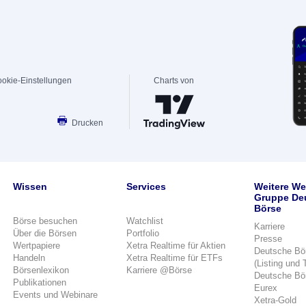
okie-Einstellungen
Charts von
Drucken
Wissen
Services
Weitere We
Gruppe De
Börse
Börse besuchen
Watchlist
Karriere
Über die Börsen
Portfolio
Presse
Wertpapiere
Xetra Realtime für Aktien
Deutsche Bö
Handeln
Xetra Realtime für ETFs
(Listing und 
Börsenlexikon
Karriere @Börse
Deutsche Bö
Publikationen
Eurex
Events und Webinare
Xetra-Gold