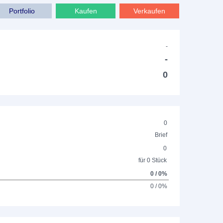
Portfolio
Kaufen
Verkaufen
-
-
0
0
Brief
0
für 0 Stück
0 / 0%
0 / 0%