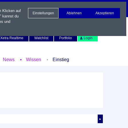
m Klicken auf
Einstellungen
Ablehnen
Akzeptieren
" kannst du
es und
Newsletter
Kontakt
English
Xetra Realtime
Watchlist
Portfolio
Login
News
Wissen
Einstieg
►