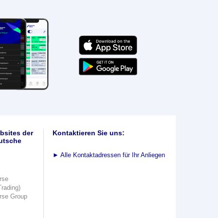
bsites der
Kontaktieren Sie uns:
utsche
►
Alle Kontaktadressen für Ihr Anliegen
rse
Trading)
rse Group