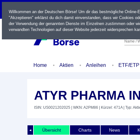
LIVE
Willkommen an der Deutschen Börse! Um dir das bestmögliche Online-Erl
"Akzeptieren" erklärst du dich damit einverstanden, dass wir Cookies o
der Verwendung der genannten Dienste im Einzelnen zustimmen oder wid
verwandten Technologien auf dieser Website jederzeit widersprechen kan
Name / W
Home
Aktien
Anleihen
ETF/ETP
ATYR PHARMA INC
ISIN: US0021202025
| WKN: A2PM86
| Kürzel: 471A
| Typ: Akti
Übersicht
Charts
News
K
◄