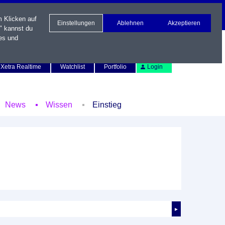
m Klicken auf
Einstellungen
Ablehnen
Akzeptieren
" kannst du
es und
Newsletter
Kontakt
English
Xetra Realtime
Watchlist
Portfolio
Login
News
Wissen
Einstieg
►