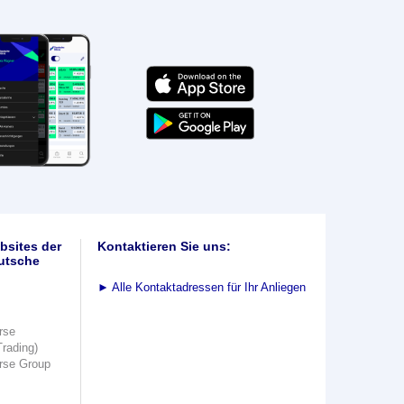
bsites der
Kontaktieren Sie uns:
utsche
►
Alle Kontaktadressen für Ihr Anliegen
rse
Trading)
rse Group