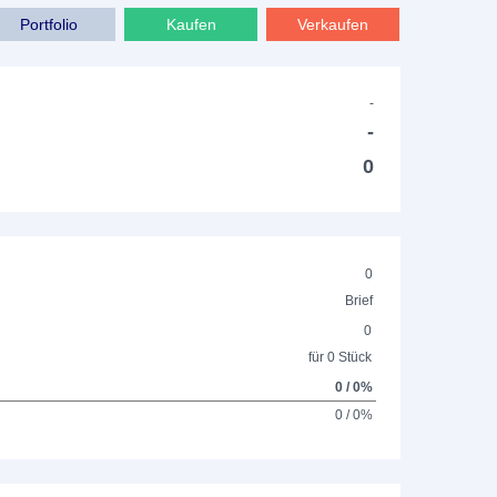
Portfolio
Kaufen
Verkaufen
-
-
0
0
Brief
0
für 0 Stück
0 / 0%
0 / 0%