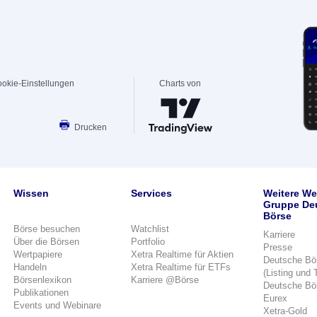
okie-Einstellungen
Charts von
Drucken
Wissen
Services
Weitere We
Gruppe De
Börse
Börse besuchen
Watchlist
Karriere
Über die Börsen
Portfolio
Presse
Wertpapiere
Xetra Realtime für Aktien
Deutsche Bö
Handeln
Xetra Realtime für ETFs
(Listing und 
Börsenlexikon
Karriere @Börse
Deutsche Bö
Publikationen
Eurex
Events und Webinare
Xetra-Gold