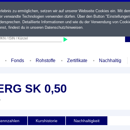
ebnis zu ermöglichen, setzen wir auf unserer Webseite Cookies ein. Mit de
der verwandte Technologien verwenden dürfen. Über den Button "Einstellungen
ersprechen. Detaillierte Informationen und wie du der Verwendung von Cooki
nst, findest du in unseren
Datenschutzhinweisen
.
KN / ISIN / Kürzel
Fonds
Rohstoffe
Zertifikate
Nachhaltig
RG SK 0,50
e
ennzahlen
Kurshistorie
Nachhaltigkeit