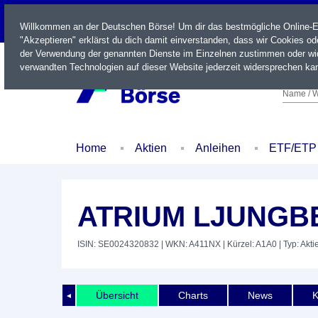
LIVE
Willkommen an der Deutschen Börse! Um dir das bestmögliche Online-Erl
"Akzeptieren" erklärst du dich damit einverstanden, dass wir Cookies o
der Verwendung der genannten Dienste im Einzelnen zustimmen oder wid
verwandten Technologien auf dieser Website jederzeit widersprechen kan
Name / W
Home
Aktien
Anleihen
ETF/ETP
ATRIUM LJUNGBE
ISIN: SE0024320832
| WKN: A411NX
| Kürzel: A1A0
| Typ: Akti
Übersicht
Charts
News
K
◄