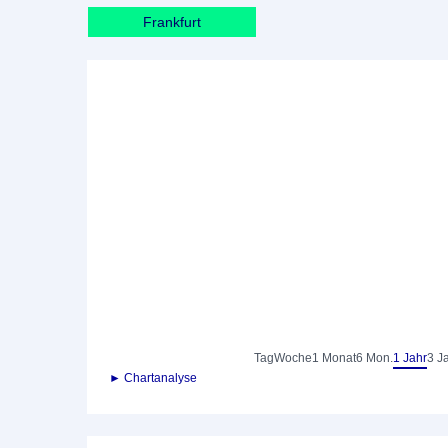
Frankfurt
Tag
Woche
1 Monat
6 Mon.
1 Jahr
3 J
► Chartanalyse