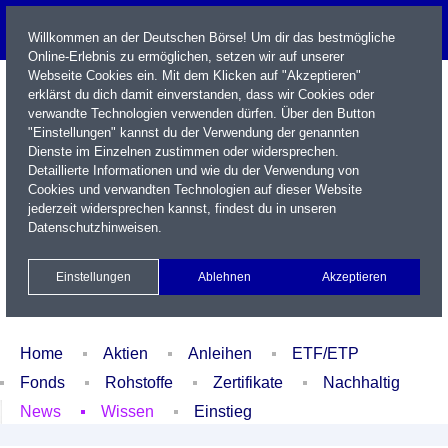
Willkommen an der Deutschen Börse! Um dir das bestmögliche
Online-Erlebnis zu ermöglichen, setzen wir auf unserer
Webseite Cookies ein. Mit dem Klicken auf "Akzeptieren"
erklärst du dich damit einverstanden, dass wir Cookies oder
verwandte Technologien verwenden dürfen. Über den Button
"Einstellungen" kannst du der Verwendung der genannten
Dienste im Einzelnen zustimmen oder widersprechen.
Detaillierte Informationen und wie du der Verwendung von
Cookies und verwandten Technologien auf dieser Website
Name / WKN / ISIN / Kürzel
jederzeit widersprechen kannst, findest du in unseren
Datenschutzhinweisen
.
Newsletter
Kontakt
English
Einstellungen
Ablehnen
Akzeptieren
Xetra Realtime
Watchlist
Portfolio
Login
Home
Aktien
Anleihen
ETF/ETP
Fonds
Rohstoffe
Zertifikate
Nachhaltig
News
Wissen
Einstieg