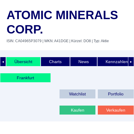
ATOMIC MINERALS
CORP.
ISIN: CA04965P3079
| WKN: A41DGE
| Kürzel: DO8
| Typ: Aktie
Übersicht
Charts
News
Kennzahlen
◄
►
Frankfurt
Watchlist
Portfolio
Kaufen
Verkaufen