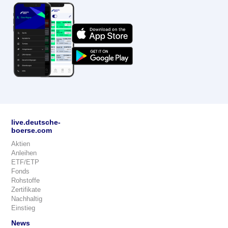
live.deutsche-
boerse.com
Aktien
Anleihen
ETF/ETP
Fonds
Rohstoffe
Zertifikate
Nachhaltig
Einstieg
News