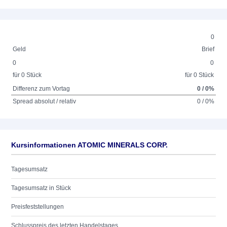
0
Geld
Brief
0
0
für 0 Stück
für 0 Stück
Differenz zum Vortag
0 / 0%
Spread absolut / relativ
0 / 0%
Kursinformationen ATOMIC MINERALS CORP.
Tagesumsatz
Tagesumsatz in Stück
Preisfeststellungen
Schlusspreis des letzten Handelstages