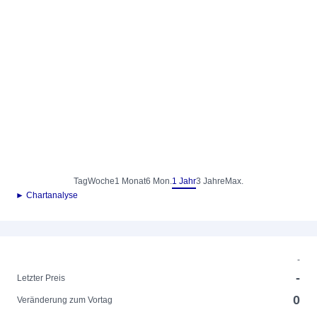
Tag
Woche
1 Monat
6 Mon.
1 Jahr
3 Jahre
Max.
► Chartanalyse
-
-
Letzter Preis
0
Veränderung zum Vortag