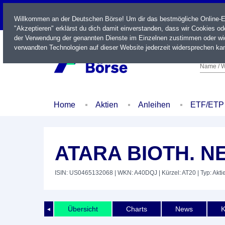
LIVE
Willkommen an der Deutschen Börse! Um dir das bestmögliche Online-Erl
"Akzeptieren" erklärst du dich damit einverstanden, dass wir Cookies o
der Verwendung der genannten Dienste im Einzelnen zustimmen oder wid
verwandten Technologien auf dieser Website jederzeit widersprechen kan
Name / W
Home
Aktien
Anleihen
ETF/ETP
ATARA BIOTH. NE
ISIN: US0465132068
| WKN: A40DQJ
| Kürzel: AT20
| Typ: Akti
Übersicht
Charts
News
K
◄