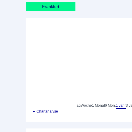
Frankfurt
Tag
Woche
1 Monat
6 Mon.
1 Jahr
3 J
► Chartanalyse