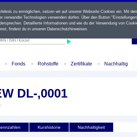
ebnis zu ermöglichen, setzen wir auf unserer Webseite Cookies ein. Mit de
der verwandte Technologien verwenden dürfen. Über den Button "Einstellungen
ersprechen. Detaillierte Informationen und wie du der Verwendung von Cooki
nst, findest du in unseren
Datenschutzhinweisen
.
KN / ISIN / Kürzel
Fonds
Rohstoffe
Zertifikate
Nachhaltig
W DL-,0001
e
ennzahlen
Kurshistorie
Nachhaltigkeit