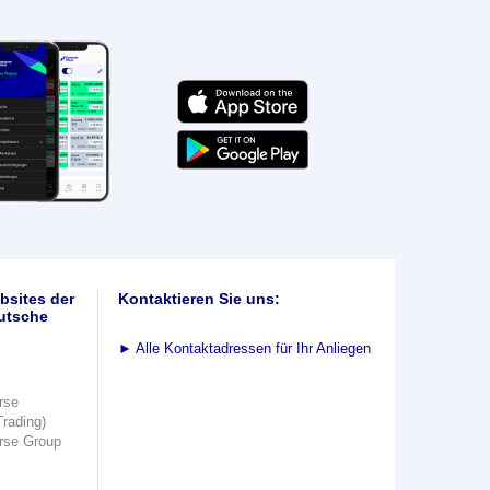
bsites der
Kontaktieren Sie uns:
utsche
►
Alle Kontaktadressen für Ihr Anliegen
rse
Trading)
rse Group