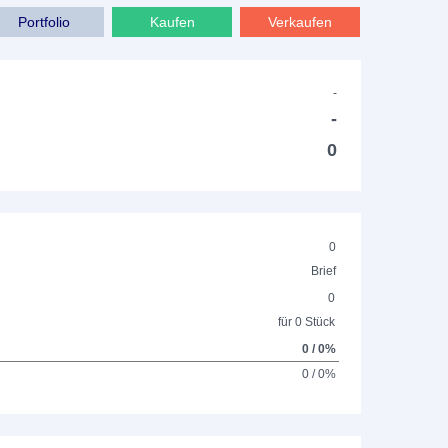
Portfolio
Kaufen
Verkaufen
-
-
0
0
Brief
0
für 0 Stück
0 / 0%
0 / 0%