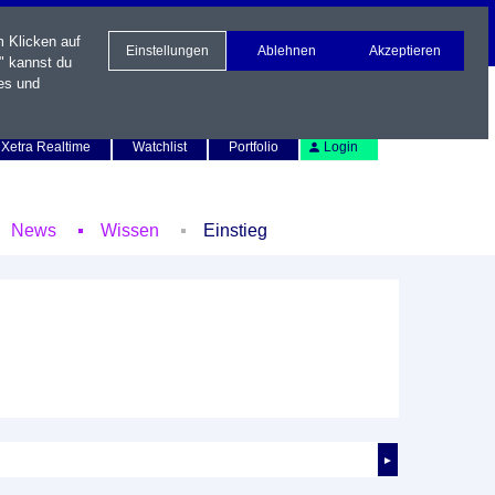
m Klicken auf
Einstellungen
Ablehnen
Akzeptieren
" kannst du
es und
Newsletter
Kontakt
English
Xetra Realtime
Watchlist
Portfolio
Login
News
Wissen
Einstieg
►