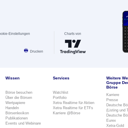
okie-Einstellungen
Charts von
Drucken
Wissen
Services
Weitere We
Gruppe De
Börse
Börse besuchen
Watchlist
Karriere
Über die Börsen
Portfolio
Presse
Wertpapiere
Xetra Realtime für Aktien
Deutsche Bö
Handeln
Xetra Realtime für ETFs
(Listing und 
Börsenlexikon
Karriere @Börse
Deutsche Bö
Publikationen
Eurex
Events und Webinare
Xetra-Gold