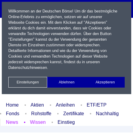
Willkommen an der Deutschen Börse! Um dir das bestmögliche
Online-Erlebnis zu ermöglichen, setzen wir auf unserer
Webseite Cookies ein. Mit dem Klicken auf "Akzeptieren"
erklärst du dich damit einverstanden, dass wir Cookies oder
verwandte Technologien verwenden dürfen. Über den Button
"Einstellungen" kannst du der Verwendung der genannten
Dienste im Einzelnen zustimmen oder widersprechen.
Detaillierte Informationen und wie du der Verwendung von
Cookies und verwandten Technologien auf dieser Website
Name / WKN / ISIN / Kürzel
jederzeit widersprechen kannst, findest du in unseren
Datenschutzhinweisen
.
Newsletter
Kontakt
English
Einstellungen
Ablehnen
Akzeptieren
Xetra Realtime
Watchlist
Portfolio
Login
Home
Aktien
Anleihen
ETF/ETP
Fonds
Rohstoffe
Zertifikate
Nachhaltig
News
Wissen
Einstieg