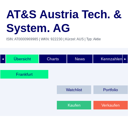
AT&S Austria Tech. &
System. AG
ISIN: AT0000969985
| WKN: 922230
| Kürzel: AUS
| Typ: Aktie
Übersicht
Charts
News
Kennzahlen
◄
►
Frankfurt
Watchlist
Portfolio
Kaufen
Verkaufen