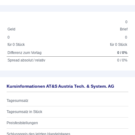
0
Geld
Brief
0
0
für 0 Stück
für 0 Stück
Differenz zum Vortag
0 / 0%
Spread absolut / relativ
0 / 0%
Kursinformationen AT&S Austria Tech. & System. AG
Tagesumsatz
Tagesumsatz in Stück
Preisfeststellungen
Schlusspreis des letzten Handelstages