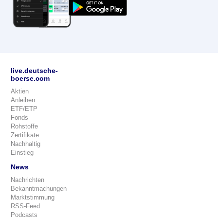
live.deutsche-
boerse.com
Aktien
Anleihen
ETF/ETP
Fonds
Rohstoffe
Zertifikate
Nachhaltig
Einstieg
News
Nachrichten
Bekanntmachungen
Marktstimmung
RSS-Feed
Podcasts