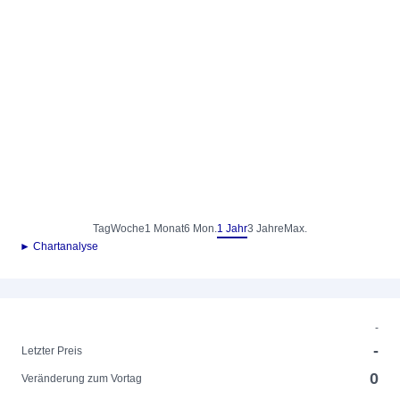
Tag
Woche
1 Monat
6 Mon.
1 Jahr
3 Jahre
Max.
► Chartanalyse
-
-
Letzter Preis
0
Veränderung zum Vortag