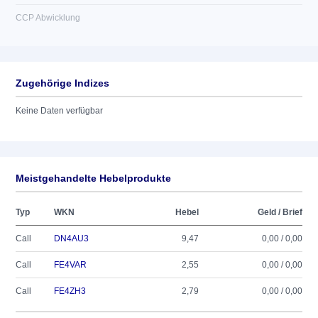
CCP Abwicklung
Zugehörige Indizes
Keine Daten verfügbar
Meistgehandelte Hebelprodukte
Typ
WKN
Hebel
Geld / Brief
Call
DN4AU3
9,47
0,00 / 0,00
Call
FE4VAR
2,55
0,00 / 0,00
Call
FE4ZH3
2,79
0,00 / 0,00