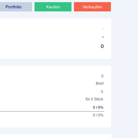
Portfolio
Kaufen
Verkaufen
-
-
0
0
Brief
0
für 0 Stück
0 / 0%
0 / 0%