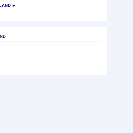
LAND
►
AND