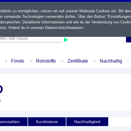
ebnis zu ermöglichen, setzen wir auf unserer Webseite Cookies ein. Mit de
der verwandte Technologien verwenden dürfen. Über den Button "Einstellungen
ersprechen. Detaillierte Informationen und wie du der Verwendung von Cooki
nst, findest du in unseren
Datenschutzhinweisen
.
KN / ISIN / Kürzel
Fonds
Rohstoffe
Zertifikate
Nachhaltig
D
e
ennzahlen
Kurshistorie
Nachhaltigkeit