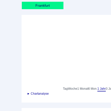
Frankfurt
Tag
Woche
1 Monat
6 Mon.
1 Jahr
3 J
► Chartanalyse