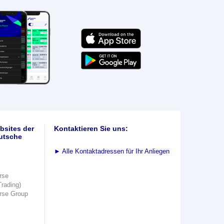
bsites der
Kontaktieren Sie uns:
utsche
►
Alle Kontaktadressen für Ihr Anliegen
rse
Trading)
rse Group