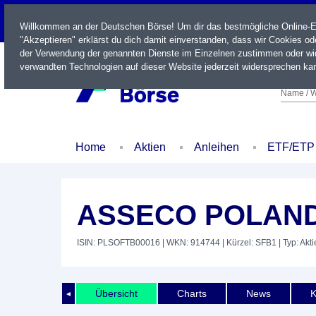
LIVE
Willkommen an der Deutschen Börse! Um dir das bestmögliche Online-Erl
"Akzeptieren" erklärst du dich damit einverstanden, dass wir Cookies o
der Verwendung der genannten Dienste im Einzelnen zustimmen oder wid
verwandten Technologien auf dieser Website jederzeit widersprechen kan
Name / W
Home
Aktien
Anleihen
ETF/ETP
ASSECO POLAN
ISIN: PLSOFTB00016
| WKN: 914744
| Kürzel: SFB1
| Typ: Akti
Übersicht
Charts
News
K
◄