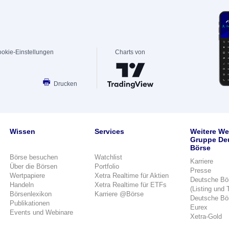
okie-Einstellungen
Charts von
Drucken
Wissen
Services
Weitere We
Gruppe De
Börse
Börse besuchen
Watchlist
Karriere
Über die Börsen
Portfolio
Presse
Wertpapiere
Xetra Realtime für Aktien
Deutsche Bö
Handeln
Xetra Realtime für ETFs
(Listing und 
Börsenlexikon
Karriere @Börse
Deutsche Bö
Publikationen
Eurex
Events und Webinare
Xetra-Gold