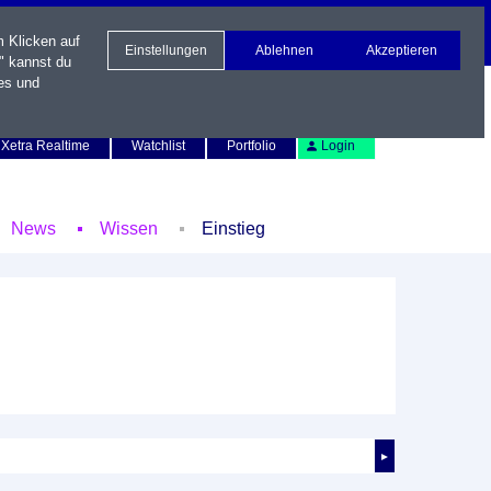
m Klicken auf
Einstellungen
Ablehnen
Akzeptieren
" kannst du
es und
Newsletter
Kontakt
English
Xetra Realtime
Watchlist
Portfolio
Login
News
Wissen
Einstieg
►