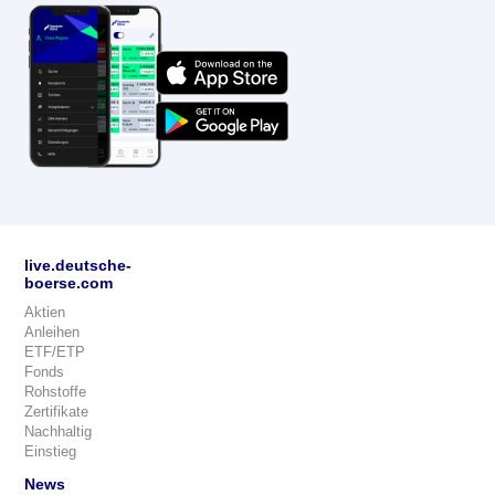
live.deutsche-
boerse.com
Aktien
Anleihen
ETF/ETP
Fonds
Rohstoffe
Zertifikate
Nachhaltig
Einstieg
News