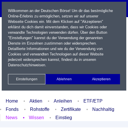
Willkommen an der Deutschen Börse! Um dir das bestmögliche
Online-Erlebnis zu ermöglichen, setzen wir auf unserer
Webseite Cookies ein. Mit dem Klicken auf "Akzeptieren"
erklärst du dich damit einverstanden, dass wir Cookies oder
verwandte Technologien verwenden dürfen. Über den Button
"Einstellungen" kannst du der Verwendung der genannten
Dienste im Einzelnen zustimmen oder widersprechen.
Detaillierte Informationen und wie du der Verwendung von
Cookies und verwandten Technologien auf dieser Website
Name / WKN / ISIN / Kürzel
jederzeit widersprechen kannst, findest du in unseren
Datenschutzhinweisen
.
Newsletter
Kontakt
English
Einstellungen
Ablehnen
Akzeptieren
Xetra Realtime
Watchlist
Portfolio
Login
Home
Aktien
Anleihen
ETF/ETP
Fonds
Rohstoffe
Zertifikate
Nachhaltig
News
Wissen
Einstieg