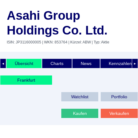
Asahi Group
Holdings Co. Ltd.
ISIN: JP3116000005
| WKN: 853764
| Kürzel: ABW
| Typ: Aktie
Übersicht
Charts
News
Kennzahlen
◄
►
Frankfurt
Watchlist
Portfolio
Kaufen
Verkaufen