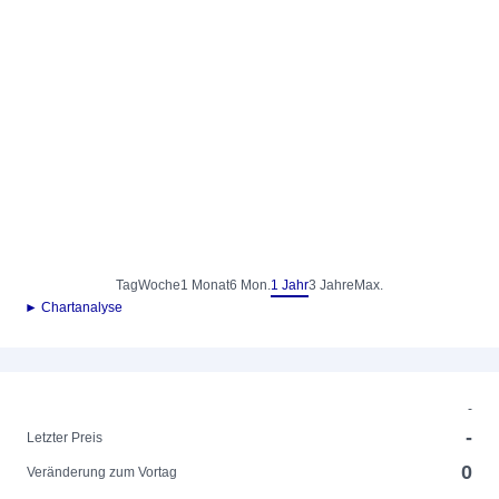
Tag
Woche
1 Monat
6 Mon.
1 Jahr
3 Jahre
Max.
► Chartanalyse
-
-
Letzter Preis
0
Veränderung zum Vortag