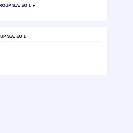
OUP S.A. EO 1
►
P S.A. EO 1