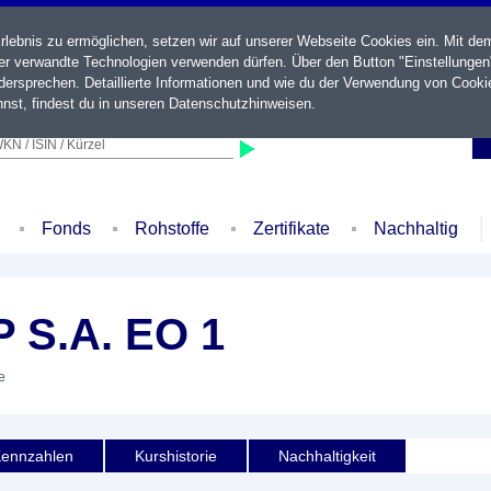
ebnis zu ermöglichen, setzen wir auf unserer Webseite Cookies ein. Mit de
der verwandte Technologien verwenden dürfen. Über den Button "Einstellungen
ersprechen. Detaillierte Informationen und wie du der Verwendung von Cooki
nst, findest du in unseren
Datenschutzhinweisen
.
KN / ISIN / Kürzel
Fonds
Rohstoffe
Zertifikate
Nachhaltig
S.A. EO 1
e
ennzahlen
Kurshistorie
Nachhaltigkeit