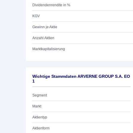
Dividendenrendite in %
KGV
Gewinn je Aktie
Anzahl Aktien
Marktkapitalisierung
Wichtige Stammdaten ARVERNE GROUP S.A. EO
1
Segment
Markt
Aktientyp
Aktienform