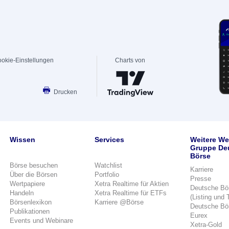
okie-Einstellungen
Charts von
Drucken
Wissen
Services
Weitere We
Gruppe De
Börse
Börse besuchen
Watchlist
Karriere
Über die Börsen
Portfolio
Presse
Wertpapiere
Xetra Realtime für Aktien
Deutsche Bö
Handeln
Xetra Realtime für ETFs
(Listing und 
Börsenlexikon
Karriere @Börse
Deutsche Bö
Publikationen
Eurex
Events und Webinare
Xetra-Gold