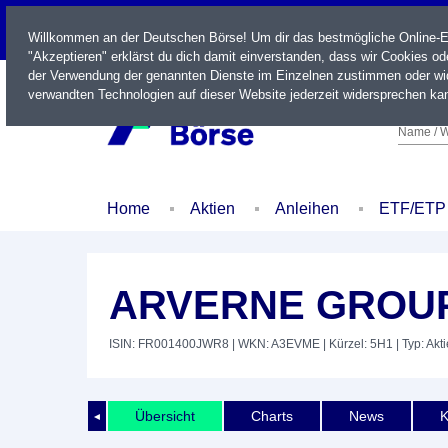
LIVE
Willkommen an der Deutschen Börse! Um dir das bestmögliche Online-Erl
"Akzeptieren" erklärst du dich damit einverstanden, dass wir Cookies o
der Verwendung der genannten Dienste im Einzelnen zustimmen oder wid
verwandten Technologien auf dieser Website jederzeit widersprechen kan
Name / W
Home
Aktien
Anleihen
ETF/ETP
ARVERNE GROUP 
ISIN: FR001400JWR8
| WKN: A3EVME
| Kürzel: 5H1
| Typ: Akti
Übersicht
Charts
News
K
◄