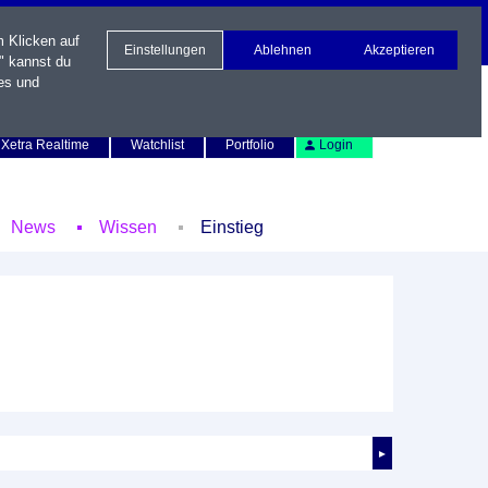
m Klicken auf
Einstellungen
Ablehnen
Akzeptieren
" kannst du
es und
Newsletter
Kontakt
English
Xetra Realtime
Watchlist
Portfolio
Login
News
Wissen
Einstieg
►