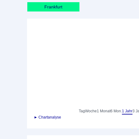
Frankfurt
Tag
Woche
1 Monat
6 Mon.
1 Jahr
3 J
► Chartanalyse