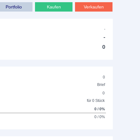
Portfolio
Kaufen
Verkaufen
-
-
0
0
Brief
0
für 0 Stück
0 / 0%
0 / 0%