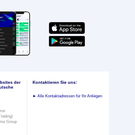
bsites der
Kontaktieren Sie uns:
utsche
►
Alle Kontaktadressen für Ihr Anliegen
rse
Trading)
rse Group