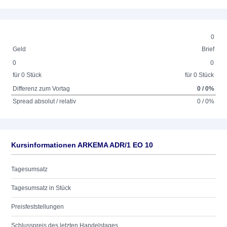
0
Geld
Brief
0
0
für 0 Stück
für 0 Stück
Differenz zum Vortag
0 / 0%
Spread absolut / relativ
0 / 0%
Kursinformationen ARKEMA ADR/1 EO 10
Tagesumsatz
Tagesumsatz in Stück
Preisfeststellungen
Schlusspreis des letzten Handelstages