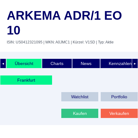
ARKEMA ADR/1 EO
10
ISIN: US0412321095
| WKN: A0JMC1
| Kürzel: V1SD
| Typ: Aktie
Übersicht
Charts
News
Kennzahlen
◄
►
Frankfurt
Watchlist
Portfolio
Kaufen
Verkaufen