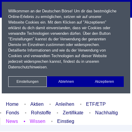
Willkommen an der Deutschen Börse! Um dir das bestmögliche
Online-Erlebnis zu ermöglichen, setzen wir auf unserer
Webseite Cookies ein. Mit dem Klicken auf "Akzeptieren"
erklärst du dich damit einverstanden, dass wir Cookies oder
verwandte Technologien verwenden dürfen. Über den Button
"Einstellungen" kannst du der Verwendung der genannten
Dienste im Einzelnen zustimmen oder widersprechen.
Detaillierte Informationen und wie du der Verwendung von
Cookies und verwandten Technologien auf dieser Website
Name / WKN / ISIN / Kürzel
jederzeit widersprechen kannst, findest du in unseren
Datenschutzhinweisen
.
Newsletter
Kontakt
English
Einstellungen
Ablehnen
Akzeptieren
Xetra Realtime
Watchlist
Portfolio
Login
Home
Aktien
Anleihen
ETF/ETP
Fonds
Rohstoffe
Zertifikate
Nachhaltig
News
Wissen
Einstieg