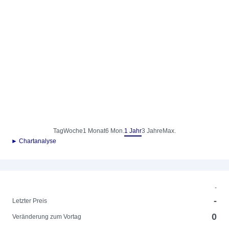
Tag
Woche
1 Monat
6 Mon.
1 Jahr
3 Jahre
Max.
► Chartanalyse
-
-
Letzter Preis
0
Veränderung zum Vortag