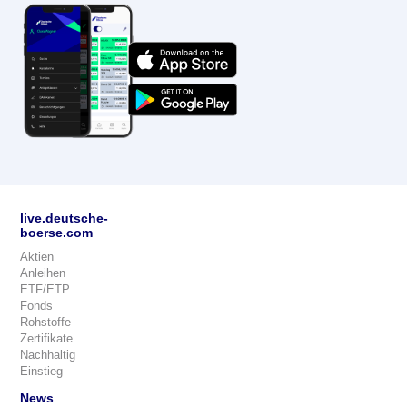
live.deutsche-
boerse.com
Aktien
Anleihen
ETF/ETP
Fonds
Rohstoffe
Zertifikate
Nachhaltig
Einstieg
News