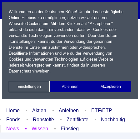
Willkommen an der Deutschen Börse! Um dir das bestmögliche
Online-Erlebnis zu ermöglichen, setzen wir auf unserer
Webseite Cookies ein. Mit dem Klicken auf "Akzeptieren"
erklärst du dich damit einverstanden, dass wir Cookies oder
verwandte Technologien verwenden dürfen. Über den Button
"Einstellungen" kannst du der Verwendung der genannten
Dienste im Einzelnen zustimmen oder widersprechen.
Detaillierte Informationen und wie du der Verwendung von
Cookies und verwandten Technologien auf dieser Website
Name / WKN / ISIN / Kürzel
jederzeit widersprechen kannst, findest du in unseren
Datenschutzhinweisen
.
Newsletter
Kontakt
English
Einstellungen
Ablehnen
Akzeptieren
Xetra Realtime
Watchlist
Portfolio
Login
Home
Aktien
Anleihen
ETF/ETP
Fonds
Rohstoffe
Zertifikate
Nachhaltig
News
Wissen
Einstieg