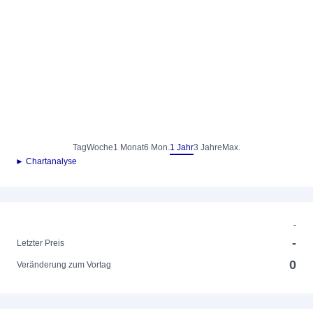
Tag
Woche
1 Monat
6 Mon.
1 Jahr
3 Jahre
Max.
► Chartanalyse
-
-
Letzter Preis
0
Veränderung zum Vortag