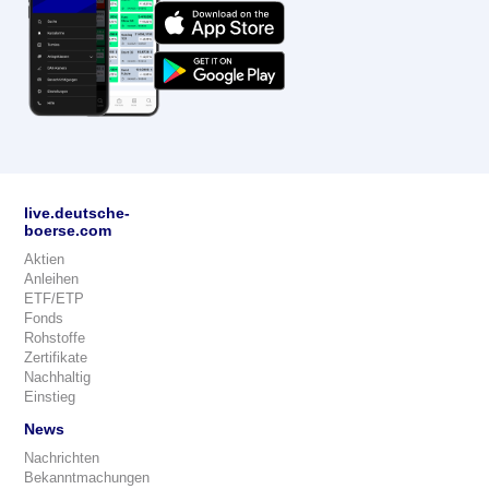
live.deutsche-
boerse.com
Aktien
Anleihen
ETF/ETP
Fonds
Rohstoffe
Zertifikate
Nachhaltig
Einstieg
News
Nachrichten
Bekanntmachungen