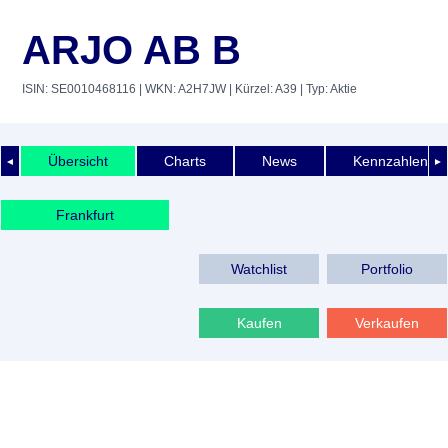
ARJO AB B
ISIN: SE0010468116
| WKN: A2H7JW
| Kürzel: A39
| Typ: Aktie
Übersicht
Charts
News
Kennzahlen
◄
►
Frankfurt
Watchlist
Portfolio
Kaufen
Verkaufen