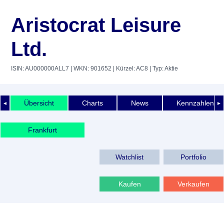
Aristocrat Leisure
Ltd.
ISIN: AU000000ALL7
| WKN: 901652
| Kürzel: AC8
| Typ: Aktie
Übersicht
Charts
News
Kennzahlen
◄
►
Frankfurt
Watchlist
Portfolio
Kaufen
Verkaufen