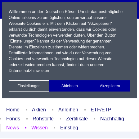
Willkommen an der Deutschen Börse! Um dir das bestmögliche
Online-Erlebnis zu ermöglichen, setzen wir auf unserer
Webseite Cookies ein. Mit dem Klicken auf "Akzeptieren"
erklärst du dich damit einverstanden, dass wir Cookies oder
verwandte Technologien verwenden dürfen. Über den Button
"Einstellungen" kannst du der Verwendung der genannten
Dienste im Einzelnen zustimmen oder widersprechen.
Detaillierte Informationen und wie du der Verwendung von
Cookies und verwandten Technologien auf dieser Website
Name / WKN / ISIN / Kürzel
jederzeit widersprechen kannst, findest du in unseren
Datenschutzhinweisen
.
Newsletter
Kontakt
English
Einstellungen
Ablehnen
Akzeptieren
Xetra Realtime
Watchlist
Portfolio
Login
Home
Aktien
Anleihen
ETF/ETP
Fonds
Rohstoffe
Zertifikate
Nachhaltig
News
Wissen
Einstieg