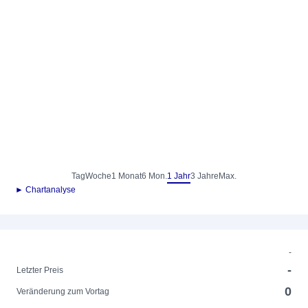
Tag
Woche
1 Monat
6 Mon.
1 Jahr
3 Jahre
Max.
► Chartanalyse
-
-
Letzter Preis
0
Veränderung zum Vortag