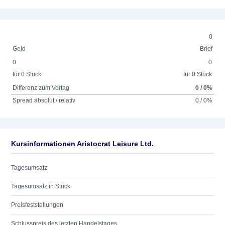
0
Geld
Brief
0
0
für 0 Stück
für 0 Stück
Differenz zum Vortag
0 / 0%
Spread absolut / relativ
0 / 0%
Kursinformationen Aristocrat Leisure Ltd.
Tagesumsatz
Tagesumsatz in Stück
Preisfeststellungen
Schlusspreis des letzten Handelstages