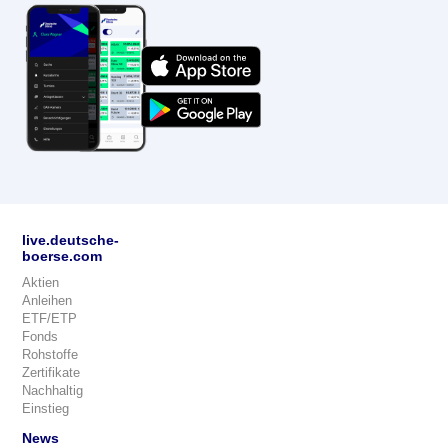
live.deutsche-
boerse.com
Aktien
Anleihen
ETF/ETP
Fonds
Rohstoffe
Zertifikate
Nachhaltig
Einstieg
News