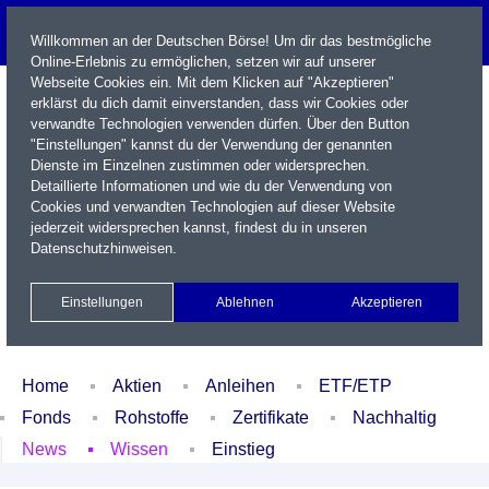
Willkommen an der Deutschen Börse! Um dir das bestmögliche
Online-Erlebnis zu ermöglichen, setzen wir auf unserer
Webseite Cookies ein. Mit dem Klicken auf "Akzeptieren"
erklärst du dich damit einverstanden, dass wir Cookies oder
verwandte Technologien verwenden dürfen. Über den Button
"Einstellungen" kannst du der Verwendung der genannten
Dienste im Einzelnen zustimmen oder widersprechen.
Detaillierte Informationen und wie du der Verwendung von
Cookies und verwandten Technologien auf dieser Website
Name / WKN / ISIN / Kürzel
jederzeit widersprechen kannst, findest du in unseren
Datenschutzhinweisen
.
Newsletter
Kontakt
English
Einstellungen
Ablehnen
Akzeptieren
Xetra Realtime
Watchlist
Portfolio
Login
Home
Aktien
Anleihen
ETF/ETP
Fonds
Rohstoffe
Zertifikate
Nachhaltig
News
Wissen
Einstieg