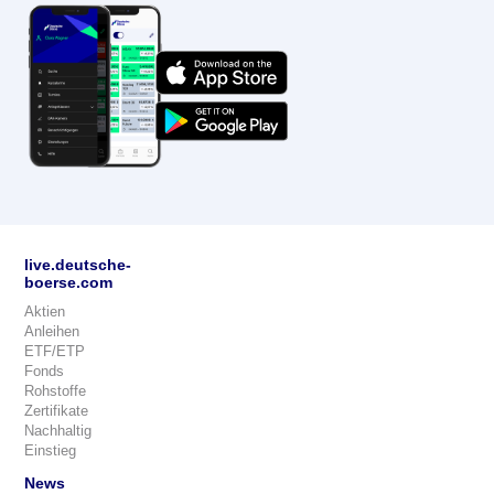
live.deutsche-
boerse.com
Aktien
Anleihen
ETF/ETP
Fonds
Rohstoffe
Zertifikate
Nachhaltig
Einstieg
News