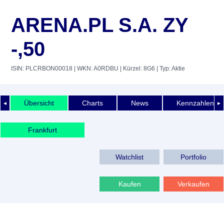
ARENA.PL S.A. ZY
-,50
ISIN: PLCRBON00018
| WKN: A0RDBU
| Kürzel: 8G6
| Typ: Aktie
Übersicht
Charts
News
Kennzahlen
◄
►
Frankfurt
Watchlist
Portfolio
Kaufen
Verkaufen