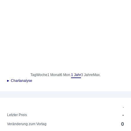
Tag
Woche
1 Monat
6 Mon.
1 Jahr
3 Jahre
Max.
► Chartanalyse
-
-
Letzter Preis
0
Veränderung zum Vortag