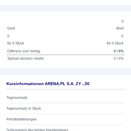
0
Geld
Brief
0
0
für 0 Stück
für 0 Stück
Differenz zum Vortag
0 / 0%
Spread absolut / relativ
0 / 0%
Kursinformationen ARENA.PL S.A. ZY -,50
Tagesumsatz
Tagesumsatz in Stück
Preisfeststellungen
Schlusspreis des letzten Handelstages