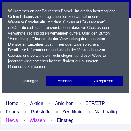
Willkommen an der Deutschen Börse! Um dir das bestmögliche
Online-Erlebnis zu ermöglichen, setzen wir auf unserer
Webseite Cookies ein. Mit dem Klicken auf "Akzeptieren"
erklärst du dich damit einverstanden, dass wir Cookies oder
verwandte Technologien verwenden dürfen. Über den Button
"Einstellungen" kannst du der Verwendung der genannten
Dienste im Einzelnen zustimmen oder widersprechen.
Detaillierte Informationen und wie du der Verwendung von
Cookies und verwandten Technologien auf dieser Website
Name / WKN / ISIN / Kürzel
jederzeit widersprechen kannst, findest du in unseren
Datenschutzhinweisen
.
Newsletter
Kontakt
English
Einstellungen
Ablehnen
Akzeptieren
Xetra Realtime
Watchlist
Portfolio
Login
Home
Aktien
Anleihen
ETF/ETP
Fonds
Rohstoffe
Zertifikate
Nachhaltig
News
Wissen
Einstieg