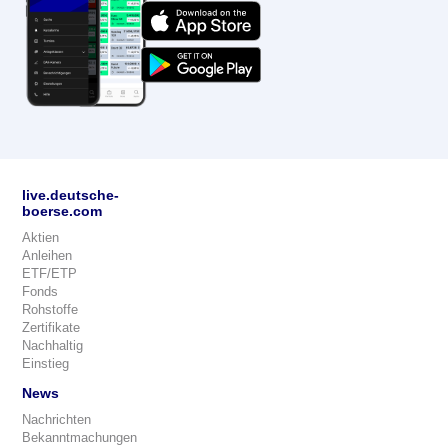
live.deutsche-
boerse.com
Aktien
Anleihen
ETF/ETP
Fonds
Rohstoffe
Zertifikate
Nachhaltig
Einstieg
News
Nachrichten
Bekanntmachungen