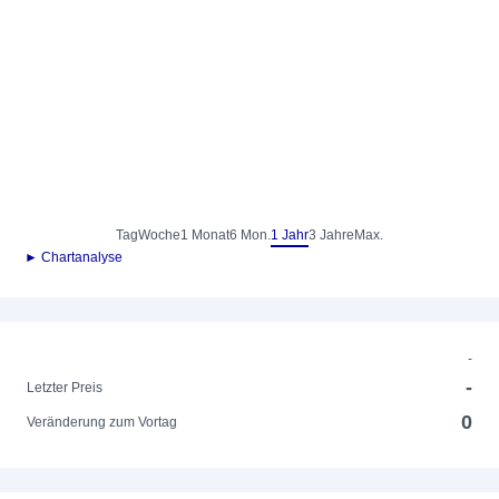
Tag
Woche
1 Monat
6 Mon.
1 Jahr
3 Jahre
Max.
► Chartanalyse
-
-
Letzter Preis
0
Veränderung zum Vortag