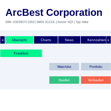
ArcBest Corporation
ISIN: US03937C1053
| WKN: A113JL
| Kürzel: AQY
| Typ: Aktie
Übersicht
Charts
News
Kennzahlen
◄
►
Frankfurt
Watchlist
Portfolio
Kaufen
Verkaufen