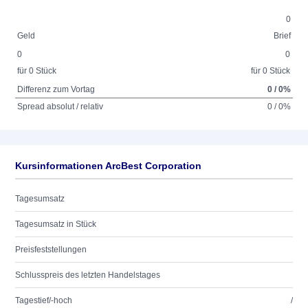
0
Geld
Brief
0
0
für 0 Stück
für 0 Stück
Differenz zum Vortag
0 / 0%
Spread absolut / relativ
0 / 0%
Kursinformationen ArcBest Corporation
Tagesumsatz
Tagesumsatz in Stück
Preisfeststellungen
Schlusspreis des letzten Handelstages
Tagestief/-hoch
/