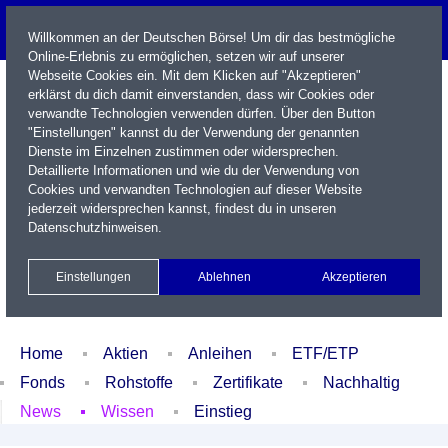
Willkommen an der Deutschen Börse! Um dir das bestmögliche
Online-Erlebnis zu ermöglichen, setzen wir auf unserer
Webseite Cookies ein. Mit dem Klicken auf "Akzeptieren"
erklärst du dich damit einverstanden, dass wir Cookies oder
verwandte Technologien verwenden dürfen. Über den Button
"Einstellungen" kannst du der Verwendung der genannten
Dienste im Einzelnen zustimmen oder widersprechen.
Detaillierte Informationen und wie du der Verwendung von
Cookies und verwandten Technologien auf dieser Website
Name / WKN / ISIN / Kürzel
jederzeit widersprechen kannst, findest du in unseren
Datenschutzhinweisen
.
Newsletter
Kontakt
English
Einstellungen
Ablehnen
Akzeptieren
Xetra Realtime
Watchlist
Portfolio
Login
Home
Aktien
Anleihen
ETF/ETP
Fonds
Rohstoffe
Zertifikate
Nachhaltig
News
Wissen
Einstieg