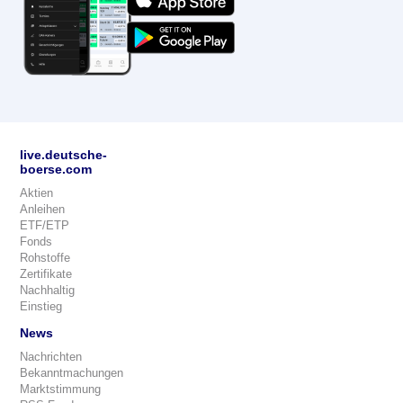
live.deutsche-
boerse.com
Aktien
Anleihen
ETF/ETP
Fonds
Rohstoffe
Zertifikate
Nachhaltig
Einstieg
News
Nachrichten
Bekanntmachungen
Marktstimmung