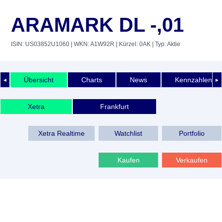
ARAMARK DL -,01
ISIN: US03852U1060
| WKN: A1W92R
| Kürzel: 0AK
| Typ: Aktie
Übersicht
Charts
News
Kennzahlen
◄
►
Xetra
Frankfurt
Xetra Realtime
Watchlist
Portfolio
Kaufen
Verkaufen