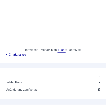
Tag
Woche
1 Monat
6 Mon.
1 Jahr
3 Jahre
Max.
► Chartanalyse
-
-
Letzter Preis
0
Veränderung zum Vortag