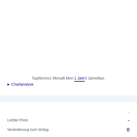
Tag
Woche
1 Monat
6 Mon.
1 Jahr
3 Jahre
Max.
► Chartanalyse
-
-
Letzter Preis
0
Veränderung zum Vortag