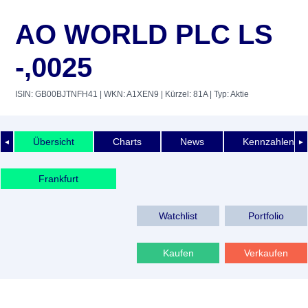
AO WORLD PLC LS
-,0025
ISIN: GB00BJTNFH41
| WKN: A1XEN9
| Kürzel: 81A
| Typ: Aktie
Übersicht
Charts
News
Kennzahlen
◄
►
Frankfurt
Watchlist
Portfolio
Kaufen
Verkaufen