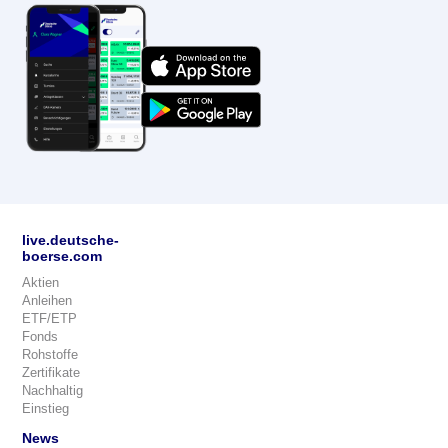
live.deutsche-
boerse.com
Aktien
Anleihen
ETF/ETP
Fonds
Rohstoffe
Zertifikate
Nachhaltig
Einstieg
News