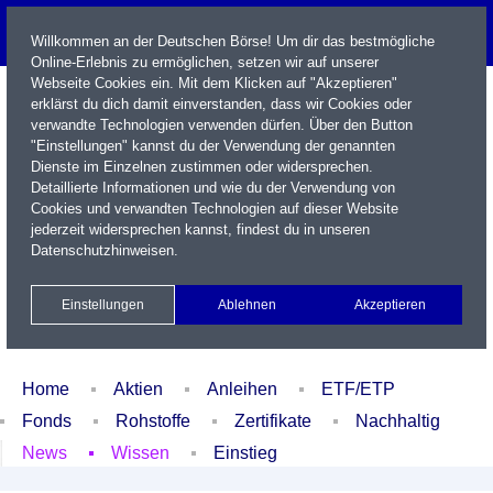
Willkommen an der Deutschen Börse! Um dir das bestmögliche
Online-Erlebnis zu ermöglichen, setzen wir auf unserer
Webseite Cookies ein. Mit dem Klicken auf "Akzeptieren"
erklärst du dich damit einverstanden, dass wir Cookies oder
verwandte Technologien verwenden dürfen. Über den Button
"Einstellungen" kannst du der Verwendung der genannten
Dienste im Einzelnen zustimmen oder widersprechen.
Detaillierte Informationen und wie du der Verwendung von
Cookies und verwandten Technologien auf dieser Website
Name / WKN / ISIN / Kürzel
jederzeit widersprechen kannst, findest du in unseren
Datenschutzhinweisen
.
Newsletter
Kontakt
English
Einstellungen
Ablehnen
Akzeptieren
Xetra Realtime
Watchlist
Portfolio
Login
Home
Aktien
Anleihen
ETF/ETP
Fonds
Rohstoffe
Zertifikate
Nachhaltig
News
Wissen
Einstieg