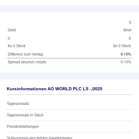
0
Geld
Brief
0
0
für 0 Stück
für 0 Stück
Differenz zum Vortag
0 / 0%
Spread absolut / relativ
0 / 0%
Kursinformationen AO WORLD PLC LS -,0025
Tagesumsatz
Tagesumsatz in Stück
Preisfeststellungen
Schlusspreis des letzten Handelstages