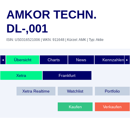
AMKOR TECHN.
DL-,001
ISIN: US0316521006
| WKN: 911648
| Kürzel: AMK
| Typ: Aktie
Übersicht
Charts
News
Kennzahlen
◄
►
Xetra
Frankfurt
Xetra Realtime
Watchlist
Portfolio
Kaufen
Verkaufen