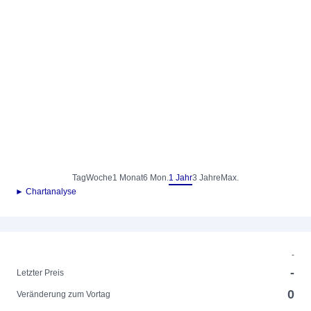
Tag
Woche
1 Monat
6 Mon.
1 Jahr
3 Jahre
Max.
► Chartanalyse
-
-
Letzter Preis
0
Veränderung zum Vortag