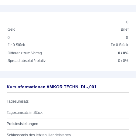
0
Geld
Brief
0
0
für 0 Stück
für 0 Stück
Differenz zum Vortag
0 / 0%
Spread absolut / relativ
0 / 0%
Kursinformationen AMKOR TECHN. DL-,001
Tagesumsatz
Tagesumsatz in Stück
Preisfeststellungen
Schlusspreis des letzten Handelstages