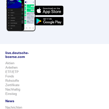
live.deutsche-
boerse.com
Aktien
Anleihen
ETF/ETP
Fonds
Rohstoffe
Zertifikate
Nachhaltig
Einstieg
News
Nachrichten