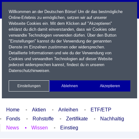
Willkommen an der Deutschen Börse! Um dir das bestmögliche
Online-Erlebnis zu ermöglichen, setzen wir auf unserer
Webseite Cookies ein. Mit dem Klicken auf "Akzeptieren"
erklärst du dich damit einverstanden, dass wir Cookies oder
verwandte Technologien verwenden dürfen. Über den Button
"Einstellungen" kannst du der Verwendung der genannten
Dienste im Einzelnen zustimmen oder widersprechen.
Detaillierte Informationen und wie du der Verwendung von
Cookies und verwandten Technologien auf dieser Website
Name / WKN / ISIN / Kürzel
jederzeit widersprechen kannst, findest du in unseren
Datenschutzhinweisen
.
Newsletter
Kontakt
English
Einstellungen
Ablehnen
Akzeptieren
Xetra Realtime
Watchlist
Portfolio
Login
Home
Aktien
Anleihen
ETF/ETP
Fonds
Rohstoffe
Zertifikate
Nachhaltig
News
Wissen
Einstieg