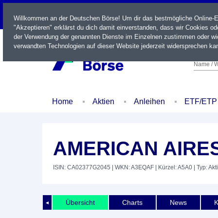
LIVE
Willkommen an der Deutschen Börse! Um dir das bestmögliche Online-Erl
"Akzeptieren" erklärst du dich damit einverstanden, dass wir Cookies o
der Verwendung der genannten Dienste im Einzelnen zustimmen oder wid
verwandten Technologien auf dieser Website jederzeit widersprechen kan
Name / W
Home
Aktien
Anleihen
ETF/ETP
AMERICAN AIRES
ISIN: CA02377G2045
| WKN: A3EQAF
| Kürzel: A5A0
| Typ: Akt
Übersicht
Charts
News
K
◄