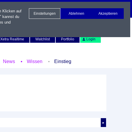
m Klicken auf
Einstellungen
Ablehnen
Akzeptieren
" kannst du
es und
Newsletter
Kontakt
English
Xetra Realtime
Watchlist
Portfolio
Login
News
Wissen
Einstieg
►