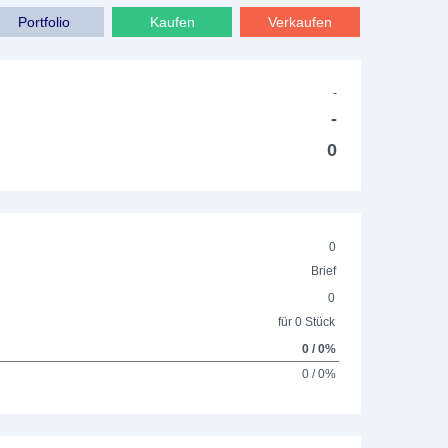
Portfolio
Kaufen
Verkaufen
-
-
0
0
Brief
0
für 0 Stück
0 / 0%
0 / 0%