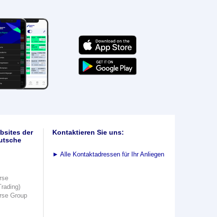
bsites der
Kontaktieren Sie uns:
utsche
►
Alle Kontaktadressen für Ihr Anliegen
rse
Trading)
rse Group