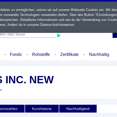
ebnis zu ermöglichen, setzen wir auf unserer Webseite Cookies ein. Mit de
der verwandte Technologien verwenden dürfen. Über den Button "Einstellungen
ersprechen. Detaillierte Informationen und wie du der Verwendung von Cooki
nst, findest du in unseren
Datenschutzhinweisen
.
KN / ISIN / Kürzel
Fonds
Rohstoffe
Zertifikate
Nachhaltig
 INC. NEW
ie
ennzahlen
Kurshistorie
Nachhaltigkeit