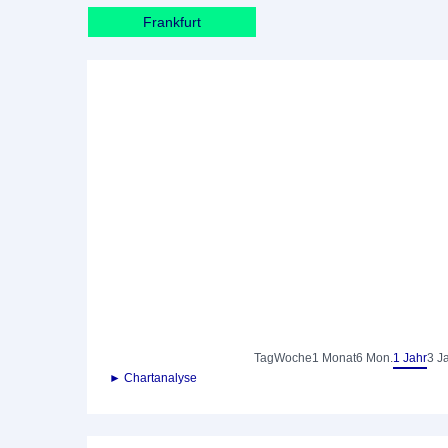
Frankfurt
Tag
Woche
1 Monat
6 Mon.
1 Jahr
3 J
► Chartanalyse