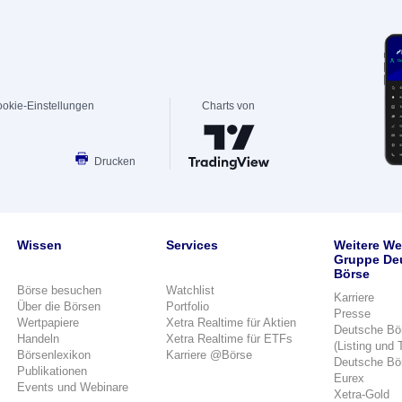
okie-Einstellungen
Charts von
Drucken
Wissen
Services
Weitere We
Gruppe De
Börse
Börse besuchen
Watchlist
Karriere
Über die Börsen
Portfolio
Presse
Wertpapiere
Xetra Realtime für Aktien
Deutsche Bö
Handeln
Xetra Realtime für ETFs
(Listing und 
Börsenlexikon
Karriere @Börse
Deutsche Bö
Publikationen
Eurex
Events und Webinare
Xetra-Gold