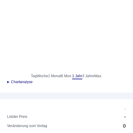
Tag
Woche
1 Monat
6 Mon.
1 Jahr
3 Jahre
Max.
► Chartanalyse
-
-
Letzter Preis
0
Veränderung zum Vortag