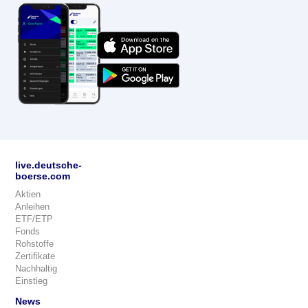
live.deutsche-
boerse.com
Aktien
Anleihen
ETF/ETP
Fonds
Rohstoffe
Zertifikate
Nachhaltig
Einstieg
News