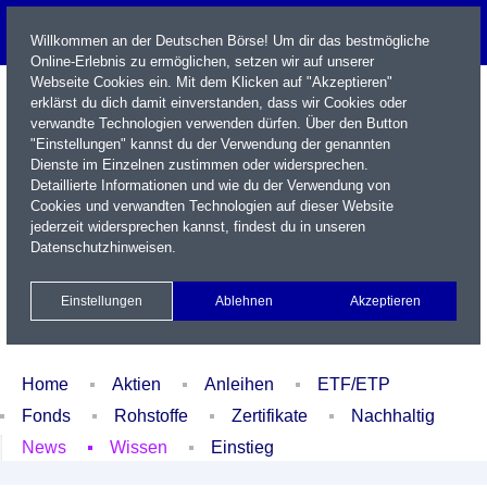
Willkommen an der Deutschen Börse! Um dir das bestmögliche
Online-Erlebnis zu ermöglichen, setzen wir auf unserer
Webseite Cookies ein. Mit dem Klicken auf "Akzeptieren"
erklärst du dich damit einverstanden, dass wir Cookies oder
verwandte Technologien verwenden dürfen. Über den Button
"Einstellungen" kannst du der Verwendung der genannten
Dienste im Einzelnen zustimmen oder widersprechen.
Detaillierte Informationen und wie du der Verwendung von
Cookies und verwandten Technologien auf dieser Website
Name / WKN / ISIN / Kürzel
jederzeit widersprechen kannst, findest du in unseren
Datenschutzhinweisen
.
Newsletter
Kontakt
English
Einstellungen
Ablehnen
Akzeptieren
Xetra Realtime
Watchlist
Portfolio
Login
Home
Aktien
Anleihen
ETF/ETP
Fonds
Rohstoffe
Zertifikate
Nachhaltig
News
Wissen
Einstieg