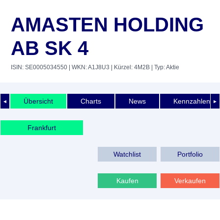
AMASTEN HOLDING
AB SK 4
ISIN: SE0005034550
| WKN: A1J8U3
| Kürzel: 4M2B
| Typ: Aktie
Übersicht
Charts
News
Kennzahlen
◄
►
Frankfurt
Watchlist
Portfolio
Kaufen
Verkaufen