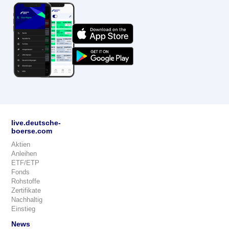
live.deutsche-
boerse.com
Aktien
Anleihen
ETF/ETP
Fonds
Rohstoffe
Zertifikate
Nachhaltig
Einstieg
News