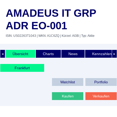
AMADEUS IT GRP
ADR EO-001
ISIN: US02263T1043
| WKN: A1C6ZQ
| Kürzel: AI3B
| Typ: Aktie
Übersicht
Charts
News
Kennzahlen
◄
►
Frankfurt
Watchlist
Portfolio
Kaufen
Verkaufen