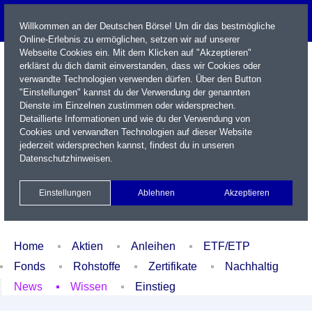
Willkommen an der Deutschen Börse! Um dir das bestmögliche
Online-Erlebnis zu ermöglichen, setzen wir auf unserer
Webseite Cookies ein. Mit dem Klicken auf "Akzeptieren"
erklärst du dich damit einverstanden, dass wir Cookies oder
verwandte Technologien verwenden dürfen. Über den Button
"Einstellungen" kannst du der Verwendung der genannten
Dienste im Einzelnen zustimmen oder widersprechen.
Detaillierte Informationen und wie du der Verwendung von
Cookies und verwandten Technologien auf dieser Website
Name / WKN / ISIN / Kürzel
jederzeit widersprechen kannst, findest du in unseren
Datenschutzhinweisen
.
Newsletter
Kontakt
English
Einstellungen
Ablehnen
Akzeptieren
Xetra Realtime
Watchlist
Portfolio
Login
Home
Aktien
Anleihen
ETF/ETP
Fonds
Rohstoffe
Zertifikate
Nachhaltig
News
Wissen
Einstieg