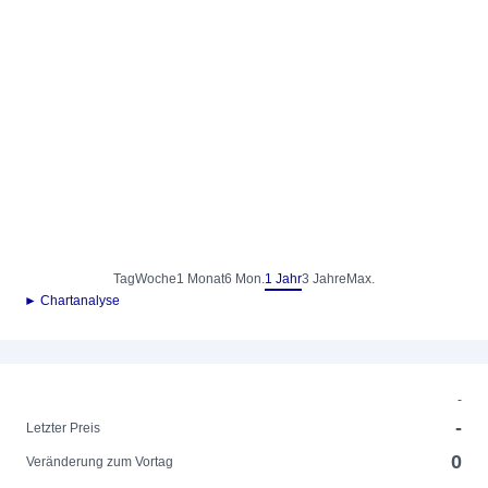
Tag
Woche
1 Monat
6 Mon.
1 Jahr
3 Jahre
Max.
► Chartanalyse
-
-
Letzter Preis
0
Veränderung zum Vortag