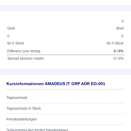
0
Geld
Brief
0
0
für 0 Stück
für 0 Stück
Differenz zum Vortag
0 / 0%
Spread absolut / relativ
0 / 0%
Kursinformationen AMADEUS IT GRP ADR EO-001
Tagesumsatz
Tagesumsatz in Stück
Preisfeststellungen
Schlusspreis des letzten Handelstages