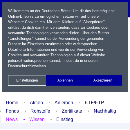
Willkommen an der Deutschen Börse! Um dir das bestmögliche
Online-Erlebnis zu ermöglichen, setzen wir auf unserer
Webseite Cookies ein. Mit dem Klicken auf "Akzeptieren"
erklärst du dich damit einverstanden, dass wir Cookies oder
verwandte Technologien verwenden dürfen. Über den Button
"Einstellungen" kannst du der Verwendung der genannten
Dienste im Einzelnen zustimmen oder widersprechen.
Detaillierte Informationen und wie du der Verwendung von
Cookies und verwandten Technologien auf dieser Website
Name / WKN / ISIN / Kürzel
jederzeit widersprechen kannst, findest du in unseren
Datenschutzhinweisen
.
Newsletter
Kontakt
English
Einstellungen
Ablehnen
Akzeptieren
Xetra Realtime
Watchlist
Portfolio
Login
Home
Aktien
Anleihen
ETF/ETP
Fonds
Rohstoffe
Zertifikate
Nachhaltig
News
Wissen
Einstieg