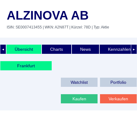
ALZINOVA AB
ISIN: SE0007413455
| WKN: A2N87T
| Kürzel: 78D
| Typ: Aktie
Übersicht
Charts
News
Kennzahlen
◄
►
Frankfurt
Watchlist
Portfolio
Kaufen
Verkaufen