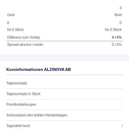
0
Geld
Brief
0
0
für 0 Stück
für 0 Stück
Differenz zum Vortag
0 / 0%
Spread absolut / relativ
0 / 0%
Kursinformationen ALZINOVA AB
Tagesumsatz
Tagesumsatz in Stück
Preisfeststellungen
Schlusspreis des letzten Handelstages
Tagestief/-hoch
/