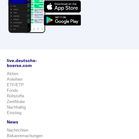
live.deutsche-
boerse.com
Aktien
Anleihen
ETF/ETP
Fonds
Rohstoffe
Zertifikate
Nachhaltig
Einstieg
News
Nachrichten
Bekanntmachungen