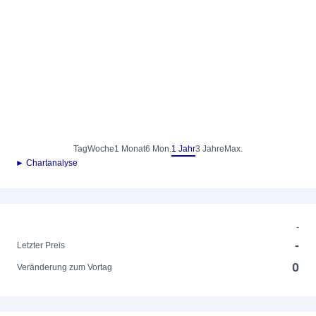
Tag
Woche
1 Monat
6 Mon.
1 Jahr
3 Jahre
Max.
► Chartanalyse
-
-
Letzter Preis
0
Veränderung zum Vortag