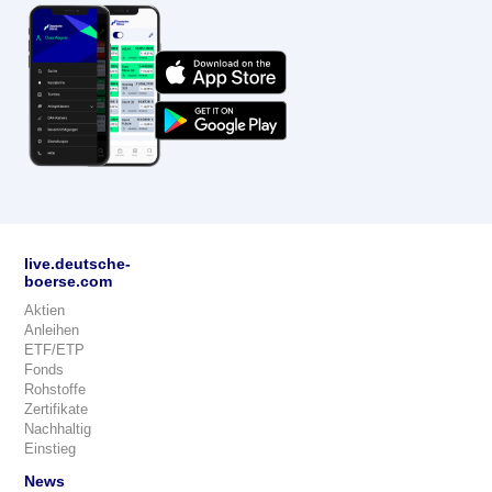
live.deutsche-
boerse.com
Aktien
Anleihen
ETF/ETP
Fonds
Rohstoffe
Zertifikate
Nachhaltig
Einstieg
News