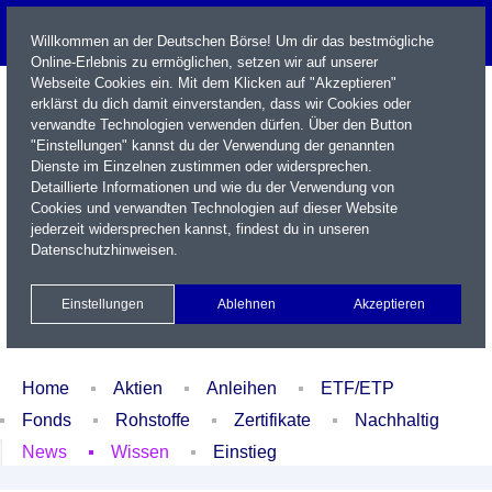
Willkommen an der Deutschen Börse! Um dir das bestmögliche
Online-Erlebnis zu ermöglichen, setzen wir auf unserer
Webseite Cookies ein. Mit dem Klicken auf "Akzeptieren"
erklärst du dich damit einverstanden, dass wir Cookies oder
verwandte Technologien verwenden dürfen. Über den Button
"Einstellungen" kannst du der Verwendung der genannten
Dienste im Einzelnen zustimmen oder widersprechen.
Detaillierte Informationen und wie du der Verwendung von
Cookies und verwandten Technologien auf dieser Website
Name / WKN / ISIN / Kürzel
jederzeit widersprechen kannst, findest du in unseren
Datenschutzhinweisen
.
Newsletter
Kontakt
English
Einstellungen
Ablehnen
Akzeptieren
Xetra Realtime
Watchlist
Portfolio
Login
Home
Aktien
Anleihen
ETF/ETP
Fonds
Rohstoffe
Zertifikate
Nachhaltig
News
Wissen
Einstieg