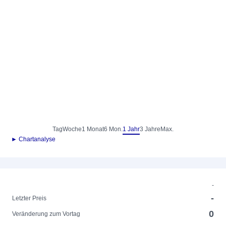
Tag
Woche
1 Monat
6 Mon.
1 Jahr
3 Jahre
Max.
► Chartanalyse
-
-
Letzter Preis
0
Veränderung zum Vortag