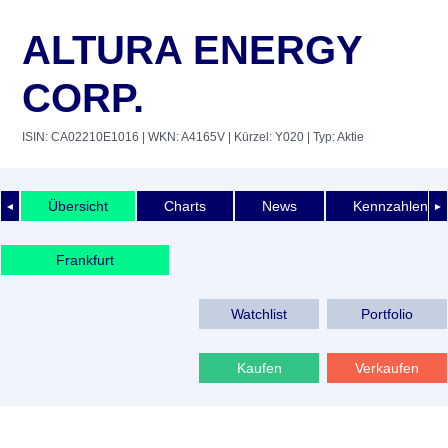
ALTURA ENERGY
CORP.
ISIN: CA02210E1016
| WKN: A4165V
| Kürzel: Y020
| Typ: Aktie
Übersicht
Charts
News
Kennzahlen
◄
►
Frankfurt
Watchlist
Portfolio
Kaufen
Verkaufen