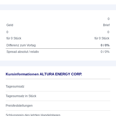
0
Geld
Brief
0
0
für 0 Stück
für 0 Stück
Differenz zum Vortag
0 / 0%
Spread absolut / relativ
0 / 0%
Kursinformationen ALTURA ENERGY CORP.
Tagesumsatz
Tagesumsatz in Stück
Preisfeststellungen
Schlusspreis des letzten Handelstages