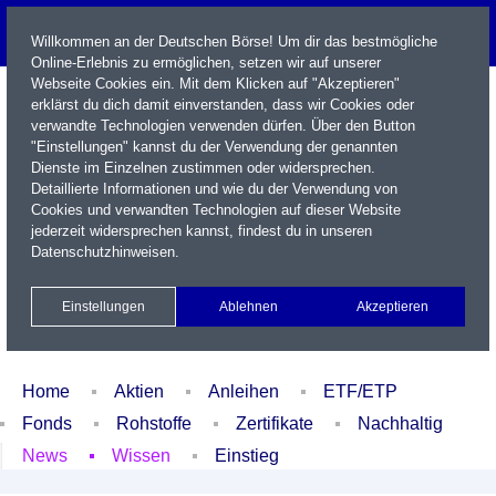
Willkommen an der Deutschen Börse! Um dir das bestmögliche
Online-Erlebnis zu ermöglichen, setzen wir auf unserer
Webseite Cookies ein. Mit dem Klicken auf "Akzeptieren"
erklärst du dich damit einverstanden, dass wir Cookies oder
verwandte Technologien verwenden dürfen. Über den Button
"Einstellungen" kannst du der Verwendung der genannten
Dienste im Einzelnen zustimmen oder widersprechen.
Detaillierte Informationen und wie du der Verwendung von
Cookies und verwandten Technologien auf dieser Website
Name / WKN / ISIN / Kürzel
jederzeit widersprechen kannst, findest du in unseren
Datenschutzhinweisen
.
Newsletter
Kontakt
English
Einstellungen
Ablehnen
Akzeptieren
Xetra Realtime
Watchlist
Portfolio
Login
Home
Aktien
Anleihen
ETF/ETP
Fonds
Rohstoffe
Zertifikate
Nachhaltig
News
Wissen
Einstieg