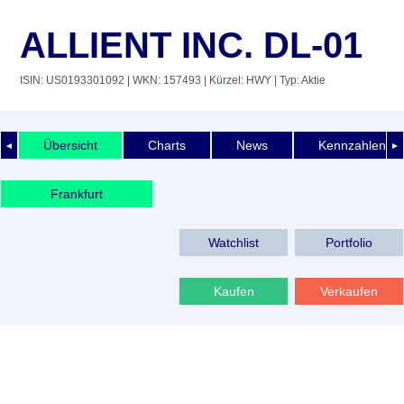
ALLIENT INC. DL-01
ISIN: US0193301092
| WKN: 157493
| Kürzel: HWY
| Typ: Aktie
Übersicht
Charts
News
Kennzahlen
◄
►
Frankfurt
Watchlist
Portfolio
Kaufen
Verkaufen