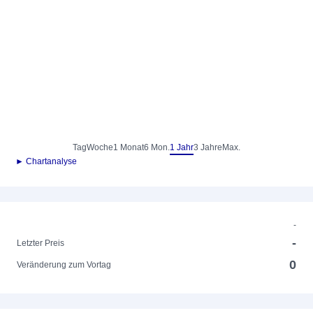
Tag
Woche
1 Monat
6 Mon.
1 Jahr
3 Jahre
Max.
► Chartanalyse
-
-
Letzter Preis
0
Veränderung zum Vortag