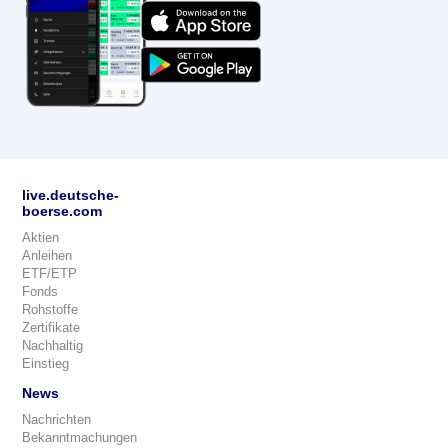
live.deutsche-
boerse.com
Aktien
Anleihen
ETF/ETP
Fonds
Rohstoffe
Zertifikate
Nachhaltig
Einstieg
News
Nachrichten
Bekanntmachungen