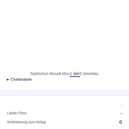
Tag
Woche
1 Monat
6 Mon.
1 Jahr
3 Jahre
Max.
► Chartanalyse
-
-
Letzter Preis
0
Veränderung zum Vortag