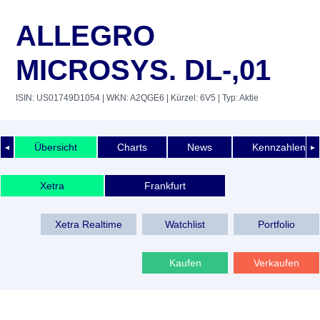
ALLEGRO
MICROSYS. DL-,01
ISIN: US01749D1054
| WKN: A2QGE6
| Kürzel: 6V5
| Typ: Aktie
Übersicht
Charts
News
Kennzahlen
◄
►
Xetra
Frankfurt
Xetra Realtime
Watchlist
Portfolio
Kaufen
Verkaufen