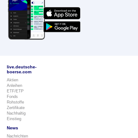
live.deutsche-
boerse.com
Aktien
Anleihen
ETF/ETP
Fonds
Rohstoffe
Zertifikate
Nachhaltig
Einstieg
News
Nachrichten