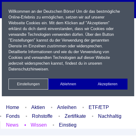
Willkommen an der Deutschen Börse! Um dir das bestmögliche
Online-Erlebnis zu ermöglichen, setzen wir auf unserer
Webseite Cookies ein. Mit dem Klicken auf "Akzeptieren"
erklärst du dich damit einverstanden, dass wir Cookies oder
verwandte Technologien verwenden dürfen. Über den Button
"Einstellungen" kannst du der Verwendung der genannten
Dienste im Einzelnen zustimmen oder widersprechen.
Detaillierte Informationen und wie du der Verwendung von
Cookies und verwandten Technologien auf dieser Website
Name / WKN / ISIN / Kürzel
jederzeit widersprechen kannst, findest du in unseren
Datenschutzhinweisen
.
Newsletter
Kontakt
English
Einstellungen
Ablehnen
Akzeptieren
Xetra Realtime
Watchlist
Portfolio
Login
Home
Aktien
Anleihen
ETF/ETP
Fonds
Rohstoffe
Zertifikate
Nachhaltig
News
Wissen
Einstieg