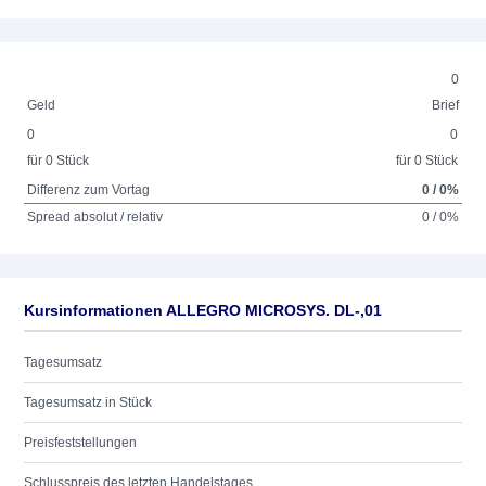
0
Geld
Brief
0
0
für 0 Stück
für 0 Stück
Differenz zum Vortag
0 / 0%
Spread absolut / relativ
0 / 0%
Kursinformationen ALLEGRO MICROSYS. DL-,01
Tagesumsatz
Tagesumsatz in Stück
Preisfeststellungen
Schlusspreis des letzten Handelstages