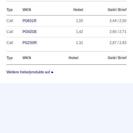
Typ
WKN
Hebel
Geld / Brief
Call
PG831R
1,55
2,44 / 2,50
Call
PG9ZGE
1,42
2,65 / 2,71
Call
PG2S0R
1,31
2,87 / 2,93
Typ
WKN
Hebel
Geld / Brief
Weitere Hebelprodukte auf ►