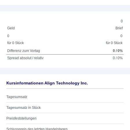
0
Geld
Brief
0
0
für 0 Stück
für 0 Stück
Differenz zum Vortag
0 / 0%
Spread absolut / relativ
0 / 0%
Kursinformationen Align Technology Inc.
Tagesumsatz
Tagesumsatz in Stück
Preisfeststellungen
Schlusspreis des letzten Handelstages