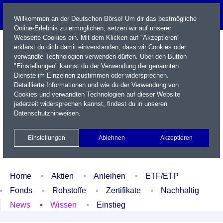
Willkommen an der Deutschen Börse! Um dir das bestmögliche
Online-Erlebnis zu ermöglichen, setzen wir auf unserer
Webseite Cookies ein. Mit dem Klicken auf "Akzeptieren"
erklärst du dich damit einverstanden, dass wir Cookies oder
verwandte Technologien verwenden dürfen. Über den Button
"Einstellungen" kannst du der Verwendung der genannten
Dienste im Einzelnen zustimmen oder widersprechen.
Detaillierte Informationen und wie du der Verwendung von
Cookies und verwandten Technologien auf dieser Website
Name / WKN / ISIN / Kürzel
jederzeit widersprechen kannst, findest du in unseren
Datenschutzhinweisen
.
Newsletter
Kontakt
English
Einstellungen
Ablehnen
Akzeptieren
Xetra Realtime
Watchlist
Portfolio
Login
Home
Aktien
Anleihen
ETF/ETP
Fonds
Rohstoffe
Zertifikate
Nachhaltig
News
Wissen
Einstieg