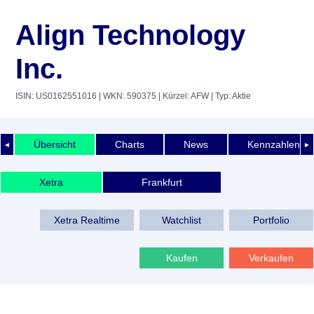
Align Technology
Inc.
ISIN: US0162551016
| WKN: 590375
| Kürzel: AFW
| Typ: Aktie
Übersicht
Charts
News
Kennzahlen
◄
►
Xetra
Frankfurt
Xetra Realtime
Watchlist
Portfolio
Kaufen
Verkaufen