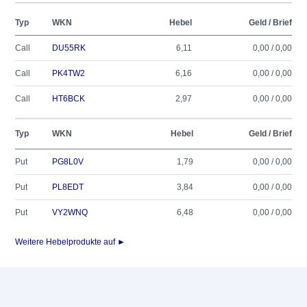
Typ
WKN
Hebel
Geld / Brief
Call
DU55RK
6,11
0,00 / 0,00
Call
PK4TW2
6,16
0,00 / 0,00
Call
HT6BCK
2,97
0,00 / 0,00
Typ
WKN
Hebel
Geld / Brief
Put
PG8L0V
1,79
0,00 / 0,00
Put
PL8EDT
3,84
0,00 / 0,00
Put
VY2WNQ
6,48
0,00 / 0,00
Weitere Hebelprodukte auf ►