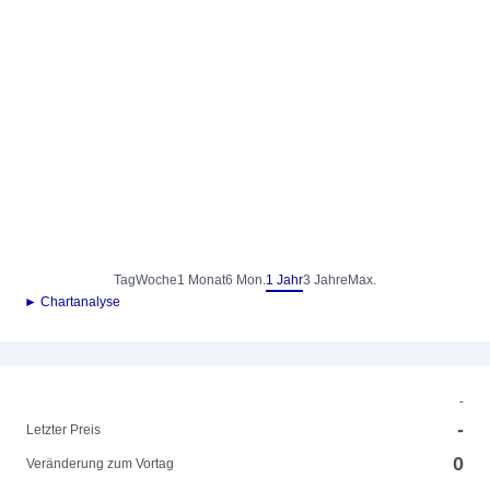
Tag
Woche
1 Monat
6 Mon.
1 Jahr
3 Jahre
Max.
► Chartanalyse
-
-
Letzter Preis
0
Veränderung zum Vortag