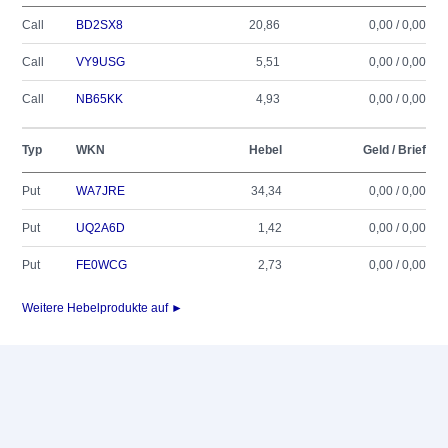
Call
BD2SX8
20,86
0,00 / 0,00
Call
VY9USG
5,51
0,00 / 0,00
Call
NB65KK
4,93
0,00 / 0,00
Typ
WKN
Hebel
Geld / Brief
Put
WA7JRE
34,34
0,00 / 0,00
Put
UQ2A6D
1,42
0,00 / 0,00
Put
FE0WCG
2,73
0,00 / 0,00
Weitere Hebelprodukte auf ►