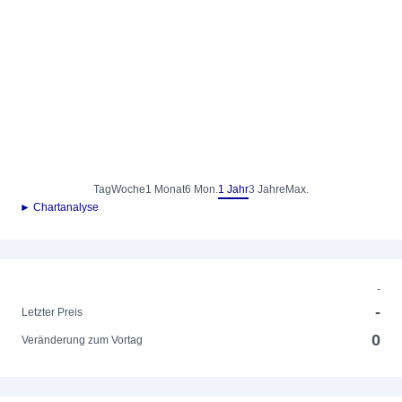
Tag
Woche
1 Monat
6 Mon.
1 Jahr
3 Jahre
Max.
► Chartanalyse
-
-
Letzter Preis
0
Veränderung zum Vortag