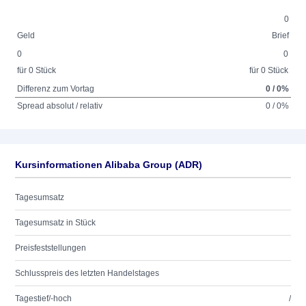
0
Geld
Brief
0
0
für 0 Stück
für 0 Stück
Differenz zum Vortag
0 / 0%
Spread absolut / relativ
0 / 0%
Kursinformationen Alibaba Group (ADR)
Tagesumsatz
Tagesumsatz in Stück
Preisfeststellungen
Schlusspreis des letzten Handelstages
Tagestief/-hoch
/