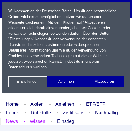
Willkommen an der Deutschen Börse! Um dir das bestmögliche
Online-Erlebnis zu ermöglichen, setzen wir auf unserer
Webseite Cookies ein. Mit dem Klicken auf "Akzeptieren"
erklärst du dich damit einverstanden, dass wir Cookies oder
verwandte Technologien verwenden dürfen. Über den Button
"Einstellungen" kannst du der Verwendung der genannten
Dienste im Einzelnen zustimmen oder widersprechen.
Detaillierte Informationen und wie du der Verwendung von
Cookies und verwandten Technologien auf dieser Website
Name / WKN / ISIN / Kürzel
jederzeit widersprechen kannst, findest du in unseren
Datenschutzhinweisen
.
Newsletter
Kontakt
English
Einstellungen
Ablehnen
Akzeptieren
Xetra Realtime
Watchlist
Portfolio
Login
Home
Aktien
Anleihen
ETF/ETP
Fonds
Rohstoffe
Zertifikate
Nachhaltig
News
Wissen
Einstieg