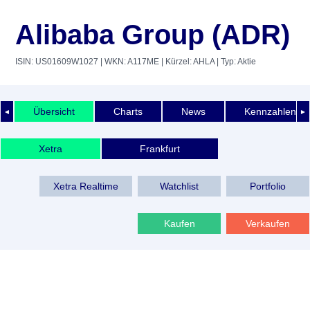
Alibaba Group (ADR)
ISIN: US01609W1027
| WKN: A117ME
| Kürzel: AHLA
| Typ: Aktie
Übersicht
Charts
News
Kennzahlen
◄
►
Xetra
Frankfurt
Xetra Realtime
Watchlist
Portfolio
Kaufen
Verkaufen