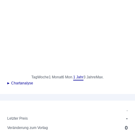
Tag
Woche
1 Monat
6 Mon.
1 Jahr
3 Jahre
Max.
► Chartanalyse
-
-
Letzter Preis
0
Veränderung zum Vortag