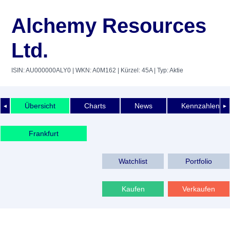
Alchemy Resources
Ltd.
ISIN: AU000000ALY0
| WKN: A0M162
| Kürzel: 45A
| Typ: Aktie
Übersicht
Charts
News
Kennzahlen
◄
►
Frankfurt
Watchlist
Portfolio
Kaufen
Verkaufen