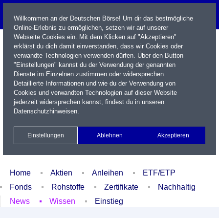
Willkommen an der Deutschen Börse! Um dir das bestmögliche
Online-Erlebnis zu ermöglichen, setzen wir auf unserer
Webseite Cookies ein. Mit dem Klicken auf "Akzeptieren"
erklärst du dich damit einverstanden, dass wir Cookies oder
verwandte Technologien verwenden dürfen. Über den Button
"Einstellungen" kannst du der Verwendung der genannten
Dienste im Einzelnen zustimmen oder widersprechen.
Detaillierte Informationen und wie du der Verwendung von
Cookies und verwandten Technologien auf dieser Website
Name / WKN / ISIN / Kürzel
jederzeit widersprechen kannst, findest du in unseren
Datenschutzhinweisen
.
Newsletter
Kontakt
English
Einstellungen
Ablehnen
Akzeptieren
Xetra Realtime
Watchlist
Portfolio
Login
Home
Aktien
Anleihen
ETF/ETP
Fonds
Rohstoffe
Zertifikate
Nachhaltig
News
Wissen
Einstieg