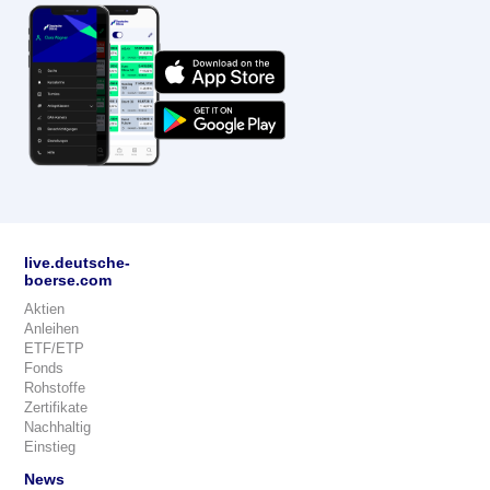
live.deutsche-
boerse.com
Aktien
Anleihen
ETF/ETP
Fonds
Rohstoffe
Zertifikate
Nachhaltig
Einstieg
News