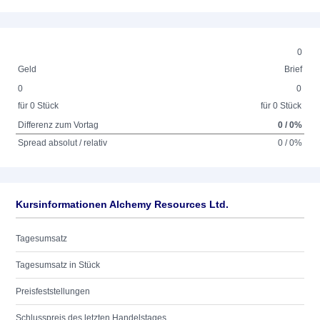
0
Geld
Brief
0
0
für 0 Stück
für 0 Stück
Differenz zum Vortag
0 / 0%
Spread absolut / relativ
0 / 0%
Kursinformationen Alchemy Resources Ltd.
Tagesumsatz
Tagesumsatz in Stück
Preisfeststellungen
Schlusspreis des letzten Handelstages