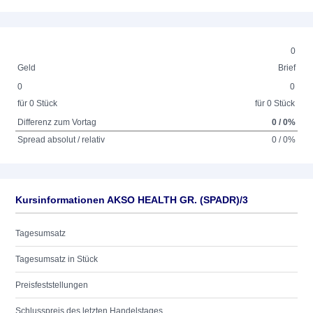
0
Geld
Brief
0
0
für 0 Stück
für 0 Stück
Differenz zum Vortag
0 / 0%
Spread absolut / relativ
0 / 0%
Kursinformationen AKSO HEALTH GR. (SPADR)/3
Tagesumsatz
Tagesumsatz in Stück
Preisfeststellungen
Schlusspreis des letzten Handelstages