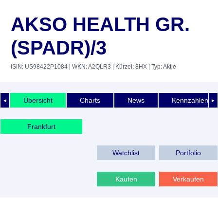
AKSO HEALTH GR.
(SPADR)/3
ISIN: US98422P1084
| WKN: A2QLR3
| Kürzel: 8HX
| Typ: Aktie
Übersicht
Charts
News
Kennzahlen
◄
►
Frankfurt
Watchlist
Portfolio
Kaufen
Verkaufen