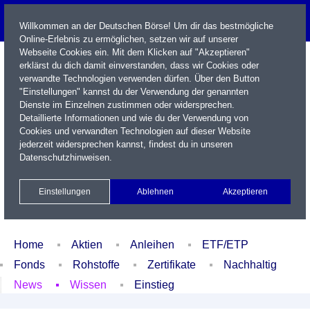
Willkommen an der Deutschen Börse! Um dir das bestmögliche
Online-Erlebnis zu ermöglichen, setzen wir auf unserer
Webseite Cookies ein. Mit dem Klicken auf "Akzeptieren"
erklärst du dich damit einverstanden, dass wir Cookies oder
verwandte Technologien verwenden dürfen. Über den Button
"Einstellungen" kannst du der Verwendung der genannten
Dienste im Einzelnen zustimmen oder widersprechen.
Detaillierte Informationen und wie du der Verwendung von
Cookies und verwandten Technologien auf dieser Website
Name / WKN / ISIN / Kürzel
jederzeit widersprechen kannst, findest du in unseren
Datenschutzhinweisen
.
Newsletter
Kontakt
English
Einstellungen
Ablehnen
Akzeptieren
Xetra Realtime
Watchlist
Portfolio
Login
Home
Aktien
Anleihen
ETF/ETP
Fonds
Rohstoffe
Zertifikate
Nachhaltig
News
Wissen
Einstieg