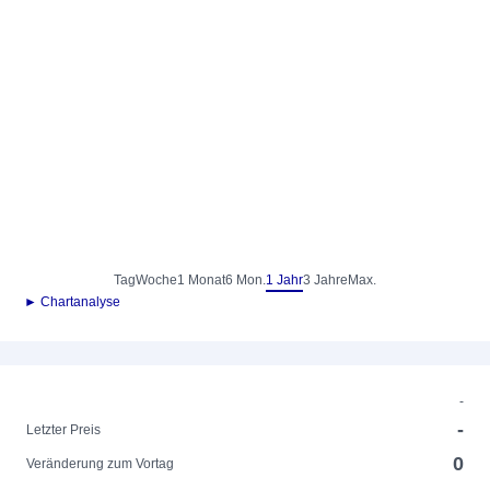
Tag
Woche
1 Monat
6 Mon.
1 Jahr
3 Jahre
Max.
► Chartanalyse
-
-
Letzter Preis
0
Veränderung zum Vortag