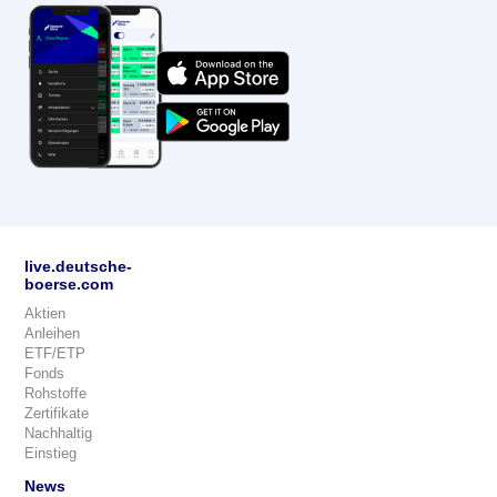
live.deutsche-
boerse.com
Aktien
Anleihen
ETF/ETP
Fonds
Rohstoffe
Zertifikate
Nachhaltig
Einstieg
News