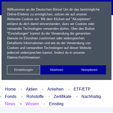
Willkommen an der Deutschen Börse! Um dir das bestmögliche
Online-Erlebnis zu ermöglichen, setzen wir auf unserer
Webseite Cookies ein. Mit dem Klicken auf "Akzeptieren"
erklärst du dich damit einverstanden, dass wir Cookies oder
verwandte Technologien verwenden dürfen. Über den Button
"Einstellungen" kannst du der Verwendung der genannten
Dienste im Einzelnen zustimmen oder widersprechen.
Detaillierte Informationen und wie du der Verwendung von
Cookies und verwandten Technologien auf dieser Website
Name / WKN / ISIN / Kürzel
jederzeit widersprechen kannst, findest du in unseren
Datenschutzhinweisen
.
Newsletter
Kontakt
English
Einstellungen
Ablehnen
Akzeptieren
Xetra Realtime
Watchlist
Portfolio
Login
Home
Aktien
Anleihen
ETF/ETP
Fonds
Rohstoffe
Zertifikate
Nachhaltig
News
Wissen
Einstieg