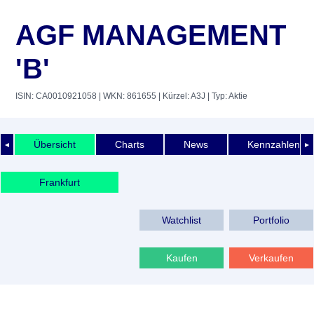
AGF MANAGEMENT
'B'
ISIN: CA0010921058
| WKN: 861655
| Kürzel: A3J
| Typ: Aktie
Übersicht
Charts
News
Kennzahlen
◄
►
Frankfurt
Watchlist
Portfolio
Kaufen
Verkaufen