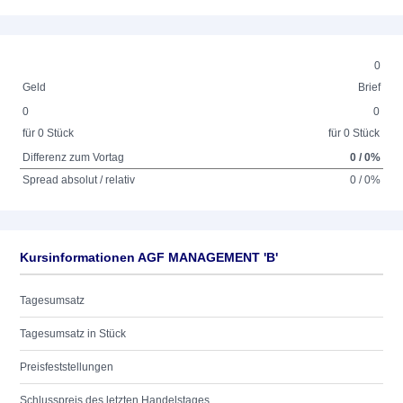
0
Geld
Brief
0
0
für 0 Stück
für 0 Stück
Differenz zum Vortag
0 / 0%
Spread absolut / relativ
0 / 0%
Kursinformationen AGF MANAGEMENT 'B'
Tagesumsatz
Tagesumsatz in Stück
Preisfeststellungen
Schlusspreis des letzten Handelstages