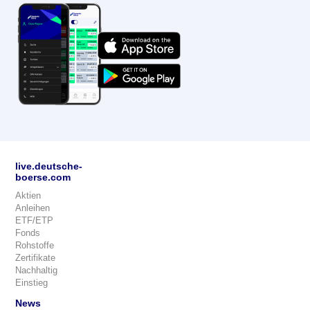
live.deutsche-
boerse.com
Aktien
Anleihen
ETF/ETP
Fonds
Rohstoffe
Zertifikate
Nachhaltig
Einstieg
News