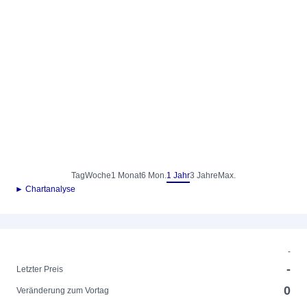
Tag
Woche
1 Monat
6 Mon.
1 Jahr
3 Jahre
Max.
► Chartanalyse
-
-
Letzter Preis
0
Veränderung zum Vortag