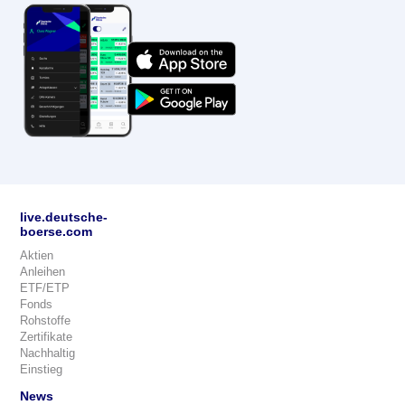
live.deutsche-
boerse.com
Aktien
Anleihen
ETF/ETP
Fonds
Rohstoffe
Zertifikate
Nachhaltig
Einstieg
News