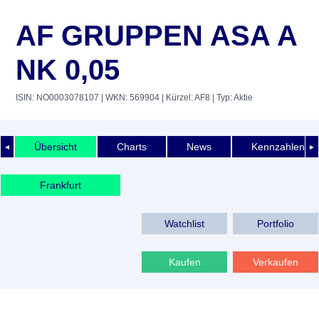
AF GRUPPEN ASA A
NK 0,05
ISIN: NO0003078107
| WKN: 569904
| Kürzel: AF8
| Typ: Aktie
Übersicht
Charts
News
Kennzahlen
◄
►
Frankfurt
Watchlist
Portfolio
Kaufen
Verkaufen