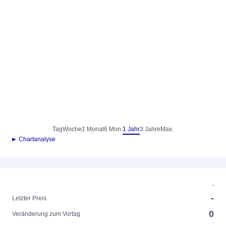
Tag
Woche
1 Monat
6 Mon.
1 Jahr
3 Jahre
Max.
► Chartanalyse
-
-
Letzter Preis
0
Veränderung zum Vortag