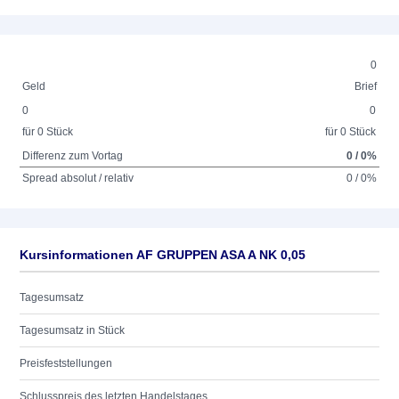
0
Geld
Brief
0
0
für 0 Stück
für 0 Stück
Differenz zum Vortag
0 / 0%
Spread absolut / relativ
0 / 0%
Kursinformationen AF GRUPPEN ASA A NK 0,05
Tagesumsatz
Tagesumsatz in Stück
Preisfeststellungen
Schlusspreis des letzten Handelstages