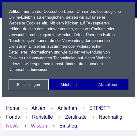
Willkommen an der Deutschen Börse! Um dir das bestmögliche
Online-Erlebnis zu ermöglichen, setzen wir auf unserer
Webseite Cookies ein. Mit dem Klicken auf "Akzeptieren"
erklärst du dich damit einverstanden, dass wir Cookies oder
verwandte Technologien verwenden dürfen. Über den Button
"Einstellungen" kannst du der Verwendung der genannten
Dienste im Einzelnen zustimmen oder widersprechen.
Detaillierte Informationen und wie du der Verwendung von
Cookies und verwandten Technologien auf dieser Website
Name / WKN / ISIN / Kürzel
jederzeit widersprechen kannst, findest du in unseren
Datenschutzhinweisen
.
Newsletter
Kontakt
English
Einstellungen
Ablehnen
Akzeptieren
Xetra Realtime
Watchlist
Portfolio
Login
Home
Aktien
Anleihen
ETF/ETP
Fonds
Rohstoffe
Zertifikate
Nachhaltig
News
Wissen
Einstieg