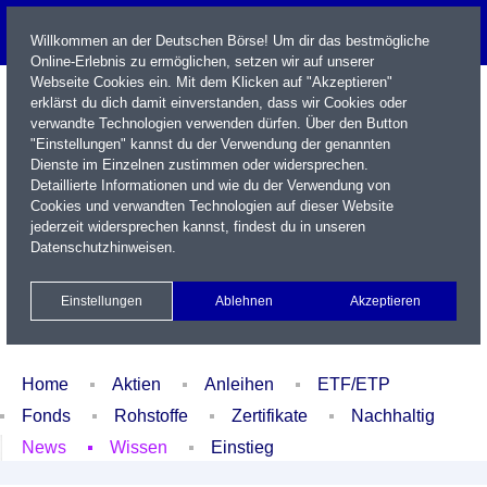
Willkommen an der Deutschen Börse! Um dir das bestmögliche
Online-Erlebnis zu ermöglichen, setzen wir auf unserer
Webseite Cookies ein. Mit dem Klicken auf "Akzeptieren"
erklärst du dich damit einverstanden, dass wir Cookies oder
verwandte Technologien verwenden dürfen. Über den Button
"Einstellungen" kannst du der Verwendung der genannten
Dienste im Einzelnen zustimmen oder widersprechen.
Detaillierte Informationen und wie du der Verwendung von
Cookies und verwandten Technologien auf dieser Website
Name / WKN / ISIN / Kürzel
jederzeit widersprechen kannst, findest du in unseren
Datenschutzhinweisen
.
Newsletter
Kontakt
English
Einstellungen
Ablehnen
Akzeptieren
Xetra Realtime
Watchlist
Portfolio
Login
Home
Aktien
Anleihen
ETF/ETP
Fonds
Rohstoffe
Zertifikate
Nachhaltig
News
Wissen
Einstieg