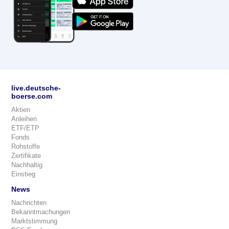
live.deutsche-
boerse.com
Aktien
Anleihen
ETF/ETP
Fonds
Rohstoffe
Zertifikate
Nachhaltig
Einstieg
News
Nachrichten
Bekanntmachungen
Marktstimmung