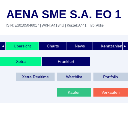
AENA SME S.A. EO 1
ISIN: ES0105046017
| WKN: A41B4U
| Kürzel: A441
| Typ: Aktie
Übersicht
Charts
News
Kennzahlen
◄
►
Xetra
Frankfurt
Xetra Realtime
Watchlist
Portfolio
Kaufen
Verkaufen