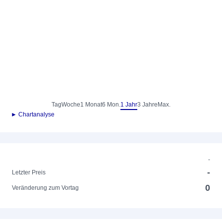
Tag
Woche
1 Monat
6 Mon.
1 Jahr
3 Jahre
Max.
► Chartanalyse
-
-
Letzter Preis
0
Veränderung zum Vortag