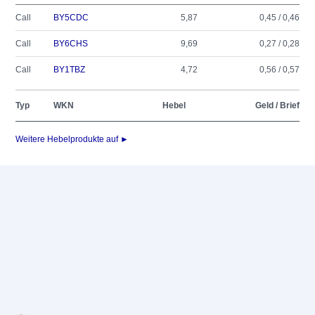
Call
BY5CDC
5,87
0,45 / 0,46
Call
BY6CHS
9,69
0,27 / 0,28
Call
BY1TBZ
4,72
0,56 / 0,57
Typ
WKN
Hebel
Geld / Brief
Weitere Hebelprodukte auf ►