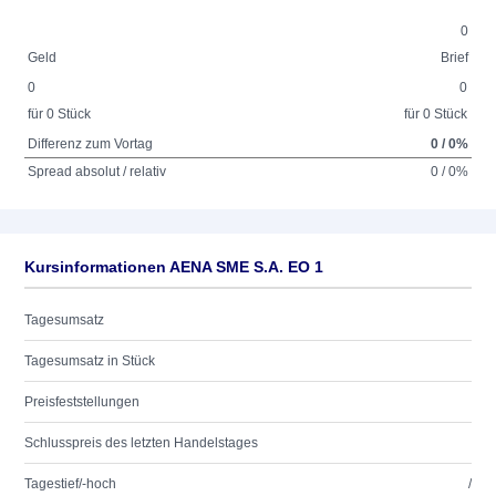
0
Geld
Brief
0
0
für 0 Stück
für 0 Stück
Differenz zum Vortag
0 / 0%
Spread absolut / relativ
0 / 0%
Kursinformationen AENA SME S.A. EO 1
Tagesumsatz
Tagesumsatz in Stück
Preisfeststellungen
Schlusspreis des letzten Handelstages
Tagestief/-hoch
/