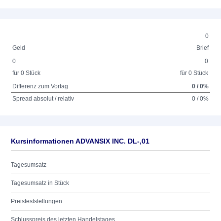
0
Geld
Brief
0
0
für 0 Stück
für 0 Stück
Differenz zum Vortag
0 / 0%
Spread absolut / relativ
0 / 0%
Kursinformationen ADVANSIX INC. DL-,01
Tagesumsatz
Tagesumsatz in Stück
Preisfeststellungen
Schlusspreis des letzten Handelstages