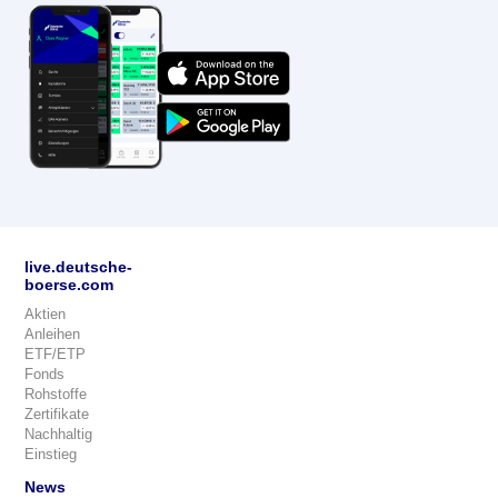
live.deutsche-
boerse.com
Aktien
Anleihen
ETF/ETP
Fonds
Rohstoffe
Zertifikate
Nachhaltig
Einstieg
News