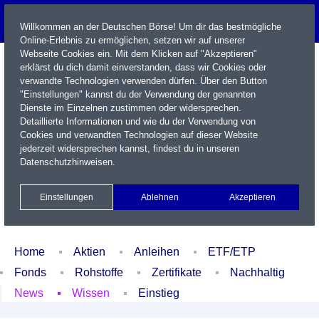
Willkommen an der Deutschen Börse! Um dir das bestmögliche
Online-Erlebnis zu ermöglichen, setzen wir auf unserer
Webseite Cookies ein. Mit dem Klicken auf "Akzeptieren"
erklärst du dich damit einverstanden, dass wir Cookies oder
verwandte Technologien verwenden dürfen. Über den Button
"Einstellungen" kannst du der Verwendung der genannten
Dienste im Einzelnen zustimmen oder widersprechen.
Detaillierte Informationen und wie du der Verwendung von
Cookies und verwandten Technologien auf dieser Website
Name / WKN / ISIN / Kürzel
jederzeit widersprechen kannst, findest du in unseren
Datenschutzhinweisen
.
Newsletter
Kontakt
English
Einstellungen
Ablehnen
Akzeptieren
Xetra Realtime
Watchlist
Portfolio
Login
Home
Aktien
Anleihen
ETF/ETP
Fonds
Rohstoffe
Zertifikate
Nachhaltig
News
Wissen
Einstieg