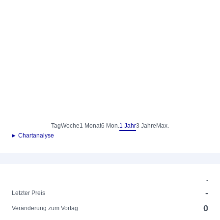
Tag
Woche
1 Monat
6 Mon.
1 Jahr
3 Jahre
Max.
► Chartanalyse
-
-
Letzter Preis
0
Veränderung zum Vortag