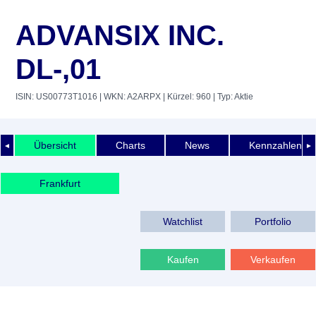
ADVANSIX INC.
DL-,01
ISIN: US00773T1016
| WKN: A2ARPX
| Kürzel: 960
| Typ: Aktie
Übersicht
Charts
News
Kennzahlen
◄
►
Frankfurt
Watchlist
Portfolio
Kaufen
Verkaufen