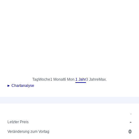
Tag
Woche
1 Monat
6 Mon.
1 Jahr
3 Jahre
Max.
► Chartanalyse
-
-
Letzter Preis
0
Veränderung zum Vortag