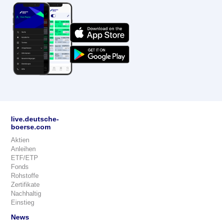
live.deutsche-
boerse.com
Aktien
Anleihen
ETF/ETP
Fonds
Rohstoffe
Zertifikate
Nachhaltig
Einstieg
News