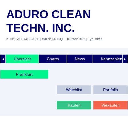
ADURO CLEAN
TECHN. INC.
ISIN: CA0074082060
| WKN: A40KQL
| Kürzel: 9D5
| Typ: Aktie
Übersicht
Charts
News
Kennzahlen
◄
►
Frankfurt
Watchlist
Portfolio
Kaufen
Verkaufen