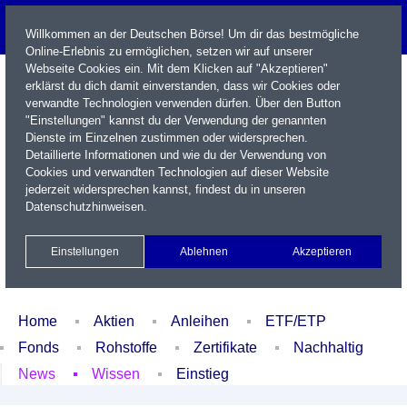
Willkommen an der Deutschen Börse! Um dir das bestmögliche
Online-Erlebnis zu ermöglichen, setzen wir auf unserer
Webseite Cookies ein. Mit dem Klicken auf "Akzeptieren"
erklärst du dich damit einverstanden, dass wir Cookies oder
verwandte Technologien verwenden dürfen. Über den Button
"Einstellungen" kannst du der Verwendung der genannten
Dienste im Einzelnen zustimmen oder widersprechen.
Detaillierte Informationen und wie du der Verwendung von
Cookies und verwandten Technologien auf dieser Website
Name / WKN / ISIN / Kürzel
jederzeit widersprechen kannst, findest du in unseren
Datenschutzhinweisen
.
Newsletter
Kontakt
English
Einstellungen
Ablehnen
Akzeptieren
Xetra Realtime
Watchlist
Portfolio
Login
Home
Aktien
Anleihen
ETF/ETP
Fonds
Rohstoffe
Zertifikate
Nachhaltig
News
Wissen
Einstieg