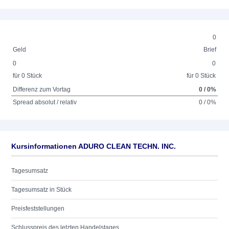
0
Geld
Brief
0
0
für 0 Stück
für 0 Stück
Differenz zum Vortag
0 / 0%
Spread absolut / relativ
0 / 0%
Kursinformationen ADURO CLEAN TECHN. INC.
Tagesumsatz
Tagesumsatz in Stück
Preisfeststellungen
Schlusspreis des letzten Handelstages