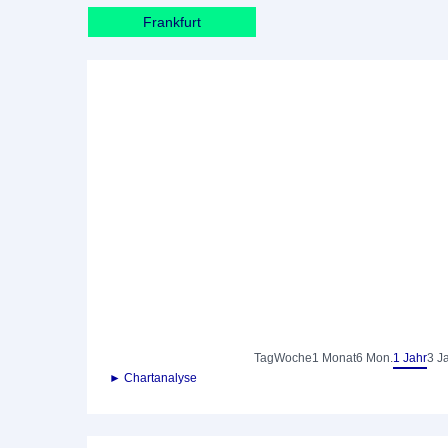
Frankfurt
Tag
Woche
1 Monat
6 Mon.
1 Jahr
3 J
► Chartanalyse