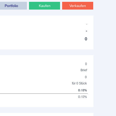
Portfolio
Kaufen
Verkaufen
-
-
0
0
Brief
0
für 0 Stück
0 / 0%
0 / 0%