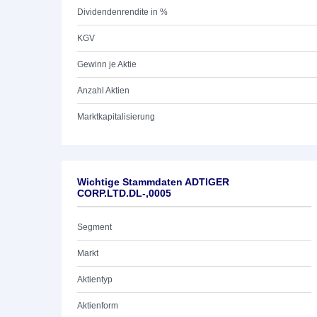
Dividendenrendite in %
KGV
Gewinn je Aktie
Anzahl Aktien
Marktkapitalisierung
Wichtige Stammdaten ADTIGER
CORP.LTD.DL-,0005
Segment
Markt
Aktientyp
Aktienform