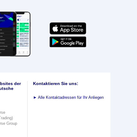
bsites der
Kontaktieren Sie uns:
utsche
►
Alle Kontaktadressen für Ihr Anliegen
rse
Trading)
rse Group