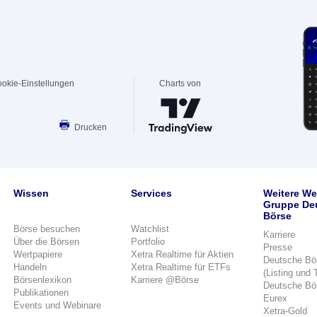
okie-Einstellungen
Charts von
Drucken
Wissen
Services
Weitere We
Gruppe De
Börse
Börse besuchen
Watchlist
Karriere
Über die Börsen
Portfolio
Presse
Wertpapiere
Xetra Realtime für Aktien
Deutsche Bö
Handeln
Xetra Realtime für ETFs
(Listing und 
Börsenlexikon
Karriere @Börse
Deutsche Bö
Publikationen
Eurex
Events und Webinare
Xetra-Gold