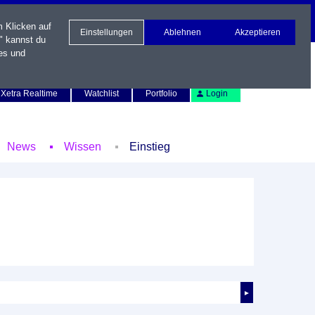
m Klicken auf
Einstellungen
Ablehnen
Akzeptieren
" kannst du
es und
Newsletter
Kontakt
English
Xetra Realtime
Watchlist
Portfolio
Login
News
Wissen
Einstieg
►