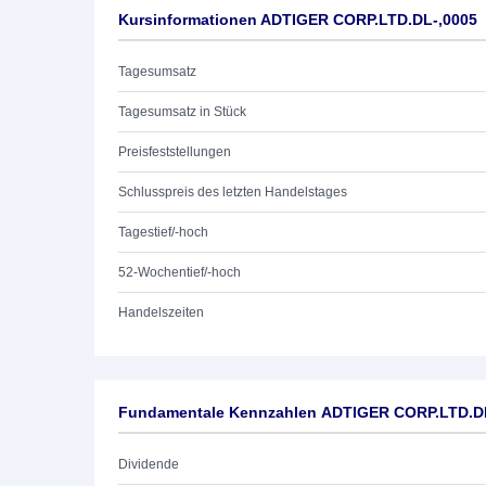
Kursinformationen ADTIGER CORP.LTD.DL-,0005
Tagesumsatz
Tagesumsatz in Stück
Preisfeststellungen
Schlusspreis des letzten Handelstages
Tagestief/-hoch
52-Wochentief/-hoch
Handelszeiten
Fundamentale Kennzahlen ADTIGER CORP.LTD.D
Dividende