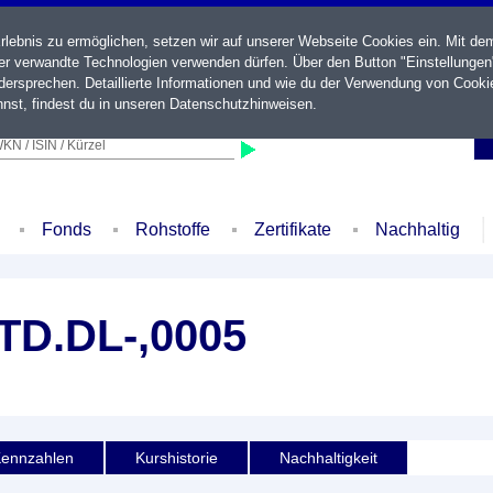
ebnis zu ermöglichen, setzen wir auf unserer Webseite Cookies ein. Mit de
der verwandte Technologien verwenden dürfen. Über den Button "Einstellungen
ersprechen. Detaillierte Informationen und wie du der Verwendung von Cooki
nst, findest du in unseren
Datenschutzhinweisen
.
KN / ISIN / Kürzel
Fonds
Rohstoffe
Zertifikate
Nachhaltig
D.DL-,0005
ennzahlen
Kurshistorie
Nachhaltigkeit