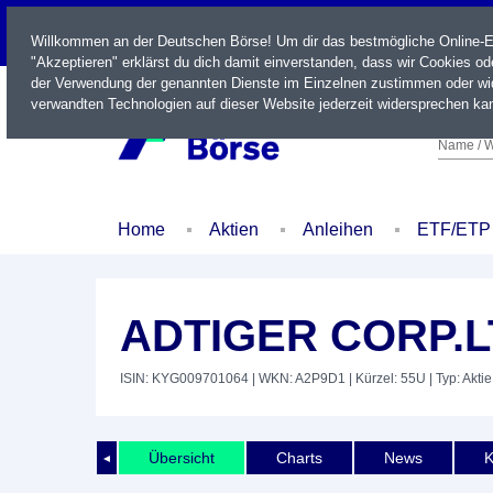
LIVE
Willkommen an der Deutschen Börse! Um dir das bestmögliche Online-Erl
"Akzeptieren" erklärst du dich damit einverstanden, dass wir Cookies o
der Verwendung der genannten Dienste im Einzelnen zustimmen oder wid
verwandten Technologien auf dieser Website jederzeit widersprechen kan
Name / W
Home
Aktien
Anleihen
ETF/ETP
ADTIGER CORP.LT
ISIN: KYG009701064
| WKN: A2P9D1
| Kürzel: 55U
| Typ: Aktie
Übersicht
Charts
News
K
◄