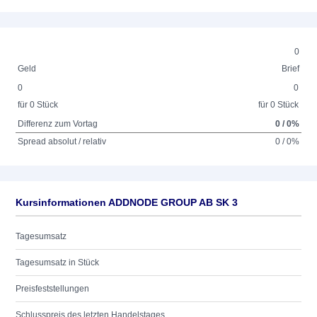
0
Geld
Brief
0
0
für 0 Stück
für 0 Stück
Differenz zum Vortag
0 / 0%
Spread absolut / relativ
0 / 0%
Kursinformationen ADDNODE GROUP AB SK 3
Tagesumsatz
Tagesumsatz in Stück
Preisfeststellungen
Schlusspreis des letzten Handelstages