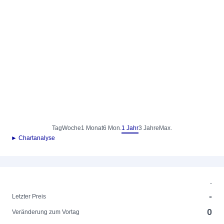
Tag
Woche
1 Monat
6 Mon.
1 Jahr
3 Jahre
Max.
► Chartanalyse
-
-
Letzter Preis
0
Veränderung zum Vortag