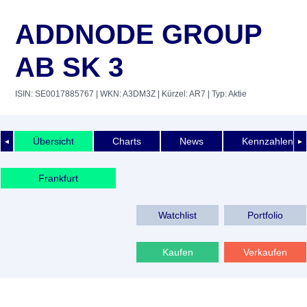
ADDNODE GROUP
AB SK 3
ISIN: SE0017885767
| WKN: A3DM3Z
| Kürzel: AR7
| Typ: Aktie
Übersicht
Charts
News
Kennzahlen
◄
►
Frankfurt
Watchlist
Portfolio
Kaufen
Verkaufen