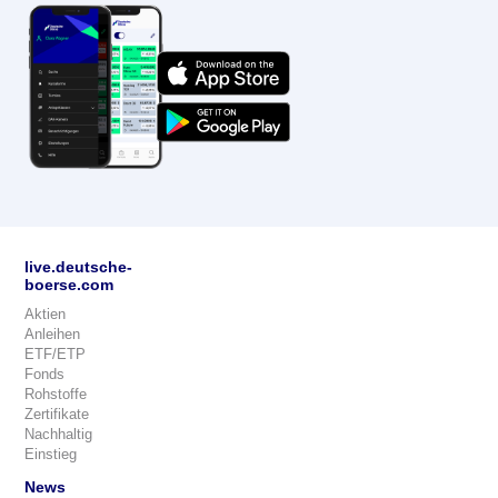
live.deutsche-
boerse.com
Aktien
Anleihen
ETF/ETP
Fonds
Rohstoffe
Zertifikate
Nachhaltig
Einstieg
News