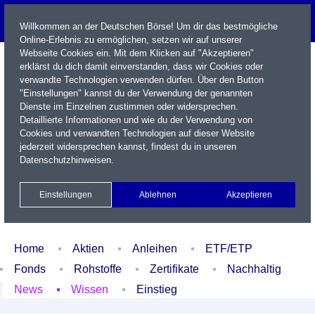
Willkommen an der Deutschen Börse! Um dir das bestmögliche
Online-Erlebnis zu ermöglichen, setzen wir auf unserer
Webseite Cookies ein. Mit dem Klicken auf "Akzeptieren"
erklärst du dich damit einverstanden, dass wir Cookies oder
verwandte Technologien verwenden dürfen. Über den Button
"Einstellungen" kannst du der Verwendung der genannten
Dienste im Einzelnen zustimmen oder widersprechen.
Detaillierte Informationen und wie du der Verwendung von
Cookies und verwandten Technologien auf dieser Website
Name / WKN / ISIN / Kürzel
jederzeit widersprechen kannst, findest du in unseren
Datenschutzhinweisen
.
Newsletter
Kontakt
English
Einstellungen
Ablehnen
Akzeptieren
Xetra Realtime
Watchlist
Portfolio
Login
Home
Aktien
Anleihen
ETF/ETP
Fonds
Rohstoffe
Zertifikate
Nachhaltig
News
Wissen
Einstieg