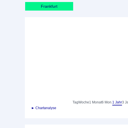
Frankfurt
Tag
Woche
1 Monat
6 Mon.
1 Jahr
3 J
► Chartanalyse