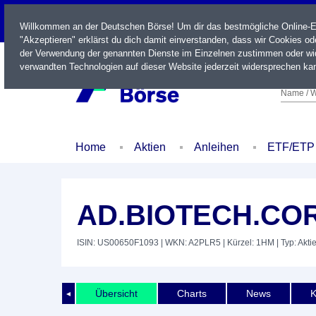
LIVE
Willkommen an der Deutschen Börse! Um dir das bestmögliche Online-Erl
"Akzeptieren" erklärst du dich damit einverstanden, dass wir Cookies o
der Verwendung der genannten Dienste im Einzelnen zustimmen oder wid
verwandten Technologien auf dieser Website jederzeit widersprechen kan
Name / W
Home
Aktien
Anleihen
ETF/ETP
AD.BIOTECH.CORP
ISIN: US00650F1093
| WKN: A2PLR5
| Kürzel: 1HM
| Typ: Akti
Übersicht
Charts
News
K
◄