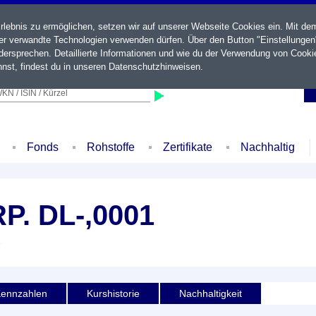
ebnis zu ermöglichen, setzen wir auf unserer Webseite Cookies ein. Mit de
der verwandte Technologien verwenden dürfen. Über den Button "Einstellungen
ersprechen. Detaillierte Informationen und wie du der Verwendung von Cooki
nst, findest du in unseren
Datenschutzhinweisen
.
KN / ISIN / Kürzel
Fonds
Rohstoffe
Zertifikate
Nachhaltig
. DL-,0001
e
ennzahlen
Kurshistorie
Nachhaltigkeit