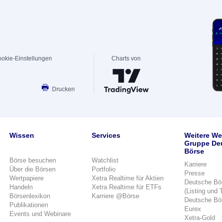
okie-Einstellungen
Charts von
Drucken
Wissen
Services
Weitere We
Gruppe De
Börse
Börse besuchen
Watchlist
Karriere
Über die Börsen
Portfolio
Presse
Wertpapiere
Xetra Realtime für Aktien
Deutsche Bö
Handeln
Xetra Realtime für ETFs
(Listing und 
Börsenlexikon
Karriere @Börse
Deutsche Bö
Publikationen
Eurex
Events und Webinare
Xetra-Gold