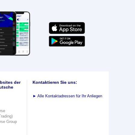
bsites der
Kontaktieren Sie uns:
utsche
►
Alle Kontaktadressen für Ihr Anliegen
rse
Trading)
rse Group