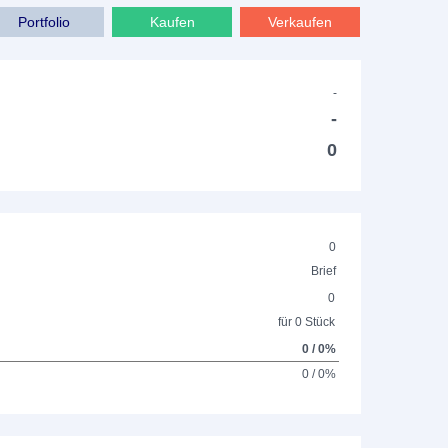
Portfolio
Kaufen
Verkaufen
-
-
0
0
Brief
0
für 0 Stück
0 / 0%
0 / 0%