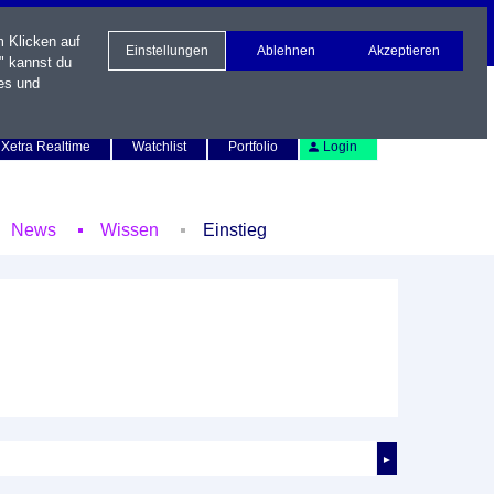
m Klicken auf
Einstellungen
Ablehnen
Akzeptieren
" kannst du
es und
Newsletter
Kontakt
English
Xetra Realtime
Watchlist
Portfolio
Login
News
Wissen
Einstieg
►