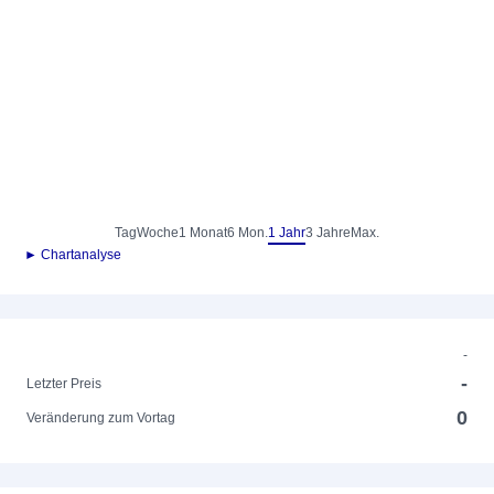
Tag
Woche
1 Monat
6 Mon.
1 Jahr
3 Jahre
Max.
► Chartanalyse
-
-
Letzter Preis
0
Veränderung zum Vortag