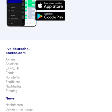
live.deutsche-
boerse.com
Aktien
Anleihen
ETF/ETP
Fonds
Rohstoffe
Zertifikate
Nachhaltig
Einstieg
News
Nachrichten
Bekanntmachungen