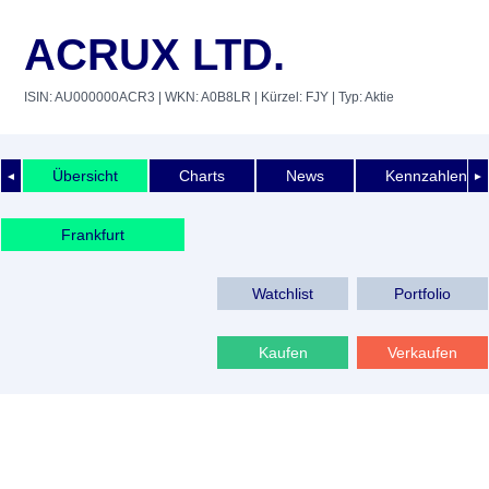
ACRUX LTD.
ISIN: AU000000ACR3
| WKN: A0B8LR
| Kürzel: FJY
| Typ: Aktie
Übersicht
Charts
News
Kennzahlen
◄
►
Frankfurt
Watchlist
Portfolio
Kaufen
Verkaufen