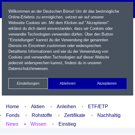
Willkommen an der Deutschen Börse! Um dir das bestmögliche
Online-Erlebnis zu ermöglichen, setzen wir auf unserer
Webseite Cookies ein. Mit dem Klicken auf "Akzeptieren"
erklärst du dich damit einverstanden, dass wir Cookies oder
verwandte Technologien verwenden dürfen. Über den Button
"Einstellungen" kannst du der Verwendung der genannten
Dienste im Einzelnen zustimmen oder widersprechen.
Detaillierte Informationen und wie du der Verwendung von
Cookies und verwandten Technologien auf dieser Website
Name / WKN / ISIN / Kürzel
jederzeit widersprechen kannst, findest du in unseren
Datenschutzhinweisen
.
Newsletter
Kontakt
English
Einstellungen
Ablehnen
Akzeptieren
Xetra Realtime
Watchlist
Portfolio
Login
Home
Aktien
Anleihen
ETF/ETP
Fonds
Rohstoffe
Zertifikate
Nachhaltig
News
Wissen
Einstieg