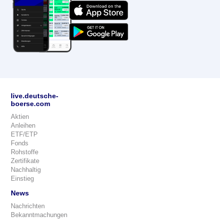
live.deutsche-
boerse.com
Aktien
Anleihen
ETF/ETP
Fonds
Rohstoffe
Zertifikate
Nachhaltig
Einstieg
News
Nachrichten
Bekanntmachungen