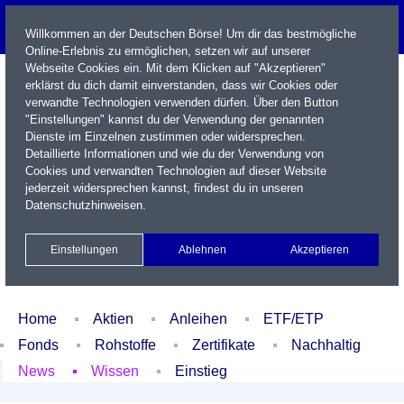
Willkommen an der Deutschen Börse! Um dir das bestmögliche
Online-Erlebnis zu ermöglichen, setzen wir auf unserer
Webseite Cookies ein. Mit dem Klicken auf "Akzeptieren"
erklärst du dich damit einverstanden, dass wir Cookies oder
verwandte Technologien verwenden dürfen. Über den Button
"Einstellungen" kannst du der Verwendung der genannten
Dienste im Einzelnen zustimmen oder widersprechen.
Detaillierte Informationen und wie du der Verwendung von
Cookies und verwandten Technologien auf dieser Website
Name / WKN / ISIN / Kürzel
jederzeit widersprechen kannst, findest du in unseren
Datenschutzhinweisen
.
Newsletter
Kontakt
English
Einstellungen
Ablehnen
Akzeptieren
Xetra Realtime
Watchlist
Portfolio
Login
Home
Aktien
Anleihen
ETF/ETP
Fonds
Rohstoffe
Zertifikate
Nachhaltig
News
Wissen
Einstieg