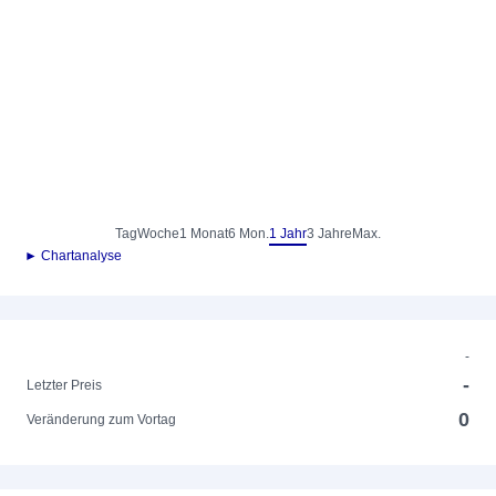
Tag
Woche
1 Monat
6 Mon.
1 Jahr
3 Jahre
Max.
► Chartanalyse
-
-
Letzter Preis
0
Veränderung zum Vortag