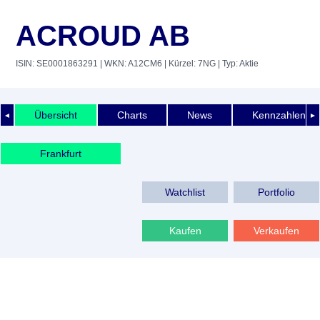
ACROUD AB
ISIN: SE0001863291
| WKN: A12CM6
| Kürzel: 7NG
| Typ: Aktie
Übersicht
Charts
News
Kennzahlen
◄
►
Frankfurt
Watchlist
Portfolio
Kaufen
Verkaufen