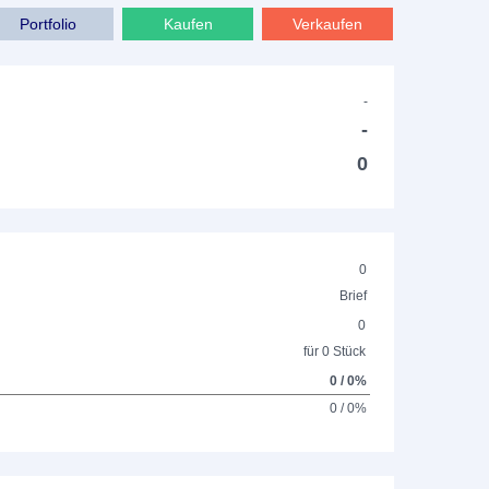
Portfolio
Kaufen
Verkaufen
-
-
0
0
Brief
0
für 0 Stück
0 / 0%
0 / 0%