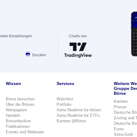
okie-Einstellungen
Charts von
Drucken
Wissen
Services
Weitere We
Gruppe De
Börse
Börse besuchen
Watchlist
Karriere
Über die Börsen
Portfolio
Presse
Wertpapiere
Xetra Realtime für Aktien
Deutsche Bö
Handeln
Xetra Realtime für ETFs
(Listing und 
Börsenlexikon
Karriere @Börse
Deutsche Bö
Publikationen
Eurex
Events und Webinare
Xetra-Gold