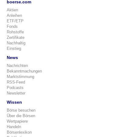
boerse.com
Aktien
Anleihen
ETF/ETP
Fonds
Rohstoffe
Zertifikate
Nachhaltig
Einstieg
News
Nachrichten
Bekanntmachungen
Marktstimmung
RSS-Feed
Podcasts
Newsletter
Wissen
Börse besuchen
Über die Börsen
Wertpapiere
Handeln
Börsenlexikon