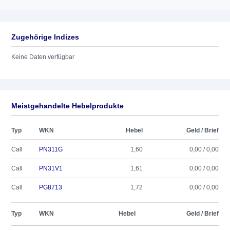
Zugehörige Indizes
Keine Daten verfügbar
Meistgehandelte Hebelprodukte
Typ
WKN
Hebel
Geld / Brief
Call
PN311G
1,60
0,00 / 0,00
Call
PN31V1
1,61
0,00 / 0,00
Call
PG8713
1,72
0,00 / 0,00
Typ
WKN
Hebel
Geld / Brief