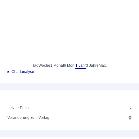
Tag
Woche
1 Monat
6 Mon.
1 Jahr
3 Jahre
Max.
► Chartanalyse
-
-
Letzter Preis
0
Veränderung zum Vortag