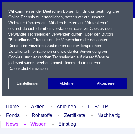
Willkommen an der Deutschen Börse! Um dir das bestmögliche
Online-Erlebnis zu ermöglichen, setzen wir auf unserer
Webseite Cookies ein. Mit dem Klicken auf "Akzeptieren"
erklärst du dich damit einverstanden, dass wir Cookies oder
verwandte Technologien verwenden dürfen. Über den Button
"Einstellungen" kannst du der Verwendung der genannten
Dienste im Einzelnen zustimmen oder widersprechen.
Detaillierte Informationen und wie du der Verwendung von
Cookies und verwandten Technologien auf dieser Website
Name / WKN / ISIN / Kürzel
jederzeit widersprechen kannst, findest du in unseren
Datenschutzhinweisen
.
Newsletter
Kontakt
English
Einstellungen
Ablehnen
Akzeptieren
Xetra Realtime
Watchlist
Portfolio
Login
Home
Aktien
Anleihen
ETF/ETP
Fonds
Rohstoffe
Zertifikate
Nachhaltig
News
Wissen
Einstieg