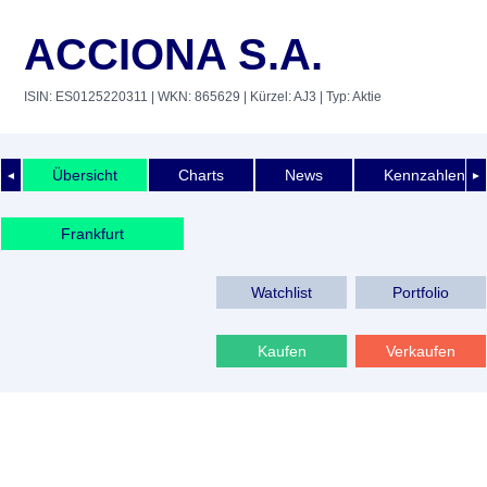
ACCIONA S.A.
ISIN: ES0125220311
| WKN: 865629
| Kürzel: AJ3
| Typ: Aktie
Übersicht
Charts
News
Kennzahlen
◄
►
Frankfurt
Watchlist
Portfolio
Kaufen
Verkaufen