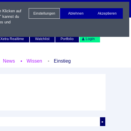
m Klicken auf
Einstellungen
Ablehnen
Akzeptieren
" kannst du
es und
Newsletter
Kontakt
English
Xetra Realtime
Watchlist
Portfolio
Login
News
Wissen
Einstieg
►