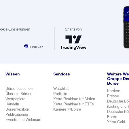
okie-Einstellungen
Charts von
Drucken
Wissen
Services
Weitere We
Gruppe De
Börse
Börse besuchen
Watchlist
Karriere
Über die Börsen
Portfolio
Presse
Wertpapiere
Xetra Realtime für Aktien
Deutsche Bö
Handeln
Xetra Realtime für ETFs
(Listing und 
Börsenlexikon
Karriere @Börse
Deutsche Bö
Publikationen
Eurex
Events und Webinare
Xetra-Gold