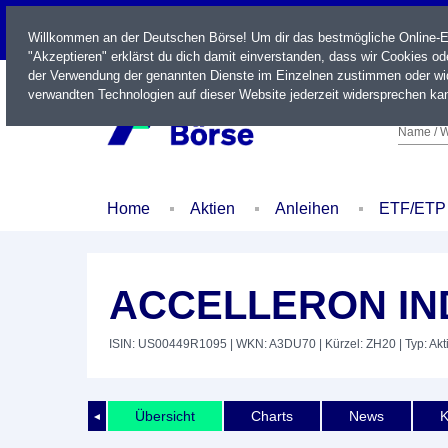
LIVE
Willkommen an der Deutschen Börse! Um dir das bestmögliche Online-Erl
"Akzeptieren" erklärst du dich damit einverstanden, dass wir Cookies o
der Verwendung der genannten Dienste im Einzelnen zustimmen oder wid
verwandten Technologien auf dieser Website jederzeit widersprechen kan
Name / W
Home
Aktien
Anleihen
ETF/ETP
ACCELLERON IND
ISIN: US00449R1095
| WKN: A3DU70
| Kürzel: ZH20
| Typ: Akt
Übersicht
Charts
News
K
◄