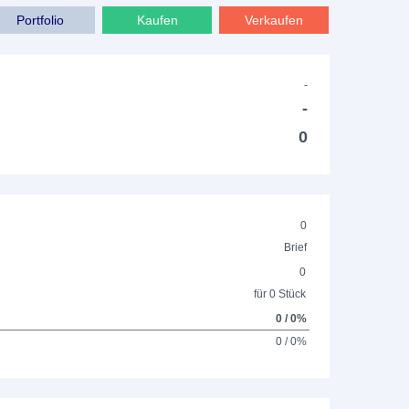
Portfolio
Kaufen
Verkaufen
-
-
0
0
Brief
0
für 0 Stück
0 / 0%
0 / 0%