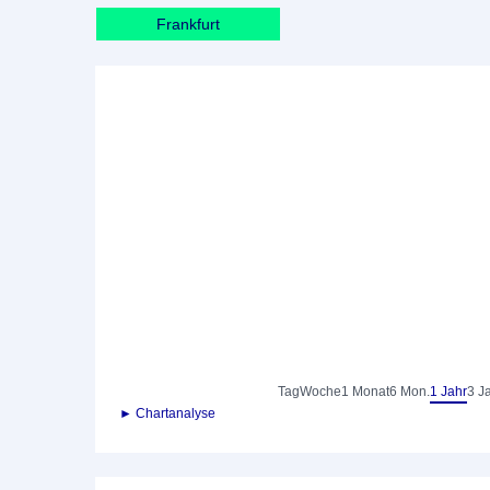
Frankfurt
Tag
Woche
1 Monat
6 Mon.
1 Jahr
3 J
► Chartanalyse