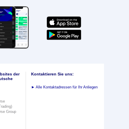
bsites der
Kontaktieren Sie uns:
utsche
►
Alle Kontaktadressen für Ihr Anliegen
rse
Trading)
rse Group