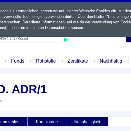
ebnis zu ermöglichen, setzen wir auf unserer Webseite Cookies ein. Mit de
der verwandte Technologien verwenden dürfen. Über den Button "Einstellungen
ersprechen. Detaillierte Informationen und wie du der Verwendung von Cooki
nst, findest du in unseren
Datenschutzhinweisen
.
KN / ISIN / Kürzel
Fonds
Rohstoffe
Zertifikate
Nachhaltig
. ADR/1
ie
ennzahlen
Kurshistorie
Nachhaltigkeit