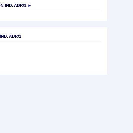
 IND. ADR/1
►
IND. ADR/1