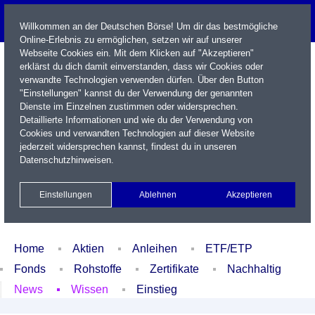
Willkommen an der Deutschen Börse! Um dir das bestmögliche
Online-Erlebnis zu ermöglichen, setzen wir auf unserer
Webseite Cookies ein. Mit dem Klicken auf "Akzeptieren"
erklärst du dich damit einverstanden, dass wir Cookies oder
verwandte Technologien verwenden dürfen. Über den Button
"Einstellungen" kannst du der Verwendung der genannten
Dienste im Einzelnen zustimmen oder widersprechen.
Detaillierte Informationen und wie du der Verwendung von
Cookies und verwandten Technologien auf dieser Website
Name / WKN / ISIN / Kürzel
jederzeit widersprechen kannst, findest du in unseren
Datenschutzhinweisen
.
Newsletter
Kontakt
English
Einstellungen
Ablehnen
Akzeptieren
Xetra Realtime
Watchlist
Portfolio
Login
Home
Aktien
Anleihen
ETF/ETP
Fonds
Rohstoffe
Zertifikate
Nachhaltig
News
Wissen
Einstieg