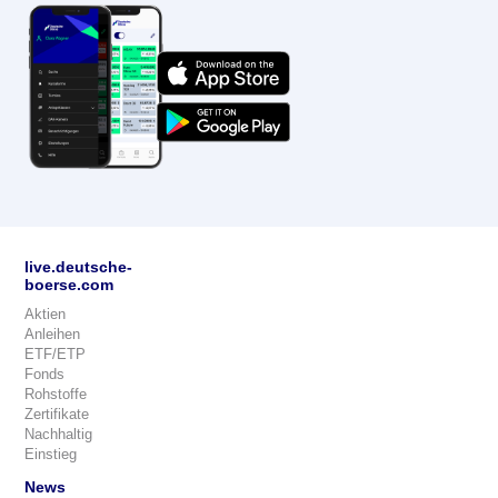
live.deutsche-
boerse.com
Aktien
Anleihen
ETF/ETP
Fonds
Rohstoffe
Zertifikate
Nachhaltig
Einstieg
News