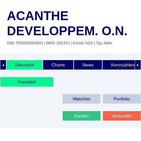
ACANTHE
DEVELOPPEM. O.N.
ISIN: FR0000064602
| WKN: 592453
| Kürzel: ADX
| Typ: Aktie
Übersicht
Charts
News
Kennzahlen
◄
►
Frankfurt
Watchlist
Portfolio
Kaufen
Verkaufen