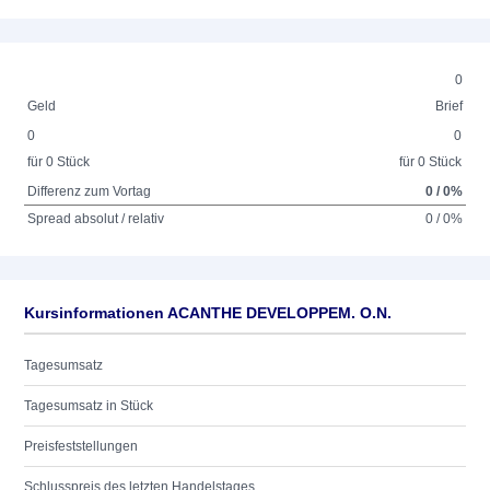
0
Geld
Brief
0
0
für 0 Stück
für 0 Stück
Differenz zum Vortag
0 / 0%
Spread absolut / relativ
0 / 0%
Kursinformationen ACANTHE DEVELOPPEM. O.N.
Tagesumsatz
Tagesumsatz in Stück
Preisfeststellungen
Schlusspreis des letzten Handelstages