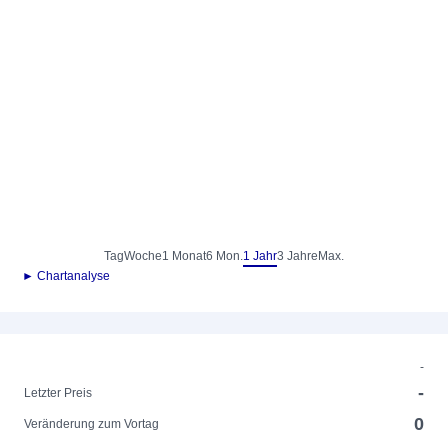
Tag
Woche
1 Monat
6 Mon.
1 Jahr
3 Jahre
Max.
► Chartanalyse
-
-
Letzter Preis
0
Veränderung zum Vortag