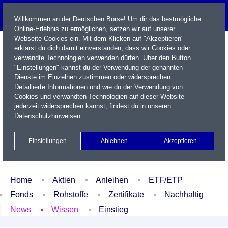
Willkommen an der Deutschen Börse! Um dir das bestmögliche
Online-Erlebnis zu ermöglichen, setzen wir auf unserer
Webseite Cookies ein. Mit dem Klicken auf "Akzeptieren"
erklärst du dich damit einverstanden, dass wir Cookies oder
verwandte Technologien verwenden dürfen. Über den Button
"Einstellungen" kannst du der Verwendung der genannten
Dienste im Einzelnen zustimmen oder widersprechen.
Detaillierte Informationen und wie du der Verwendung von
Cookies und verwandten Technologien auf dieser Website
Name / WKN / ISIN / Kürzel
jederzeit widersprechen kannst, findest du in unseren
Datenschutzhinweisen
.
Newsletter
Kontakt
English
Einstellungen
Ablehnen
Akzeptieren
Xetra Realtime
Watchlist
Portfolio
Login
Home
Aktien
Anleihen
ETF/ETP
Fonds
Rohstoffe
Zertifikate
Nachhaltig
News
Wissen
Einstieg