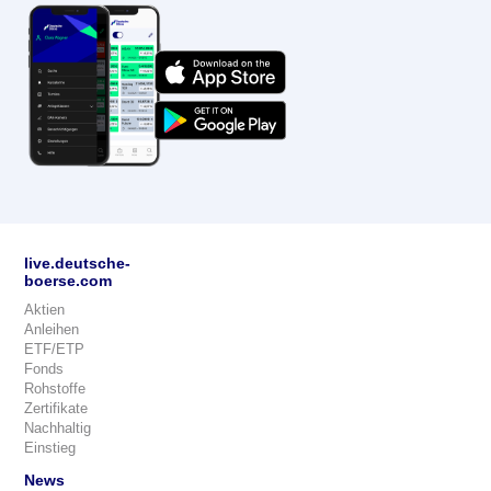
live.deutsche-
boerse.com
Aktien
Anleihen
ETF/ETP
Fonds
Rohstoffe
Zertifikate
Nachhaltig
Einstieg
News