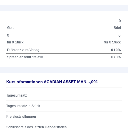
0
Geld
Brief
0
0
für 0 Stück
für 0 Stück
Differenz zum Vortag
0 / 0%
Spread absolut / relativ
0 / 0%
Kursinformationen ACADIAN ASSET MAN. -,001
Tagesumsatz
Tagesumsatz in Stück
Preisfeststellungen
Schlusspreis des letzten Handelstages