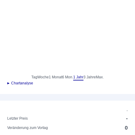
Tag
Woche
1 Monat
6 Mon.
1 Jahr
3 Jahre
Max.
► Chartanalyse
-
-
Letzter Preis
0
Veränderung zum Vortag