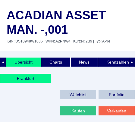
ACADIAN ASSET
MAN. -,001
ISIN: US10948W1036
| WKN: A2PNW4
| Kürzel: 2B9
| Typ: Aktie
Übersicht
Charts
News
Kennzahlen
◄
►
Frankfurt
Watchlist
Portfolio
Kaufen
Verkaufen