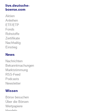
live.deutsche-
boerse.com
Aktien
Anleihen
ETF/ETP
Fonds
Rohstoffe
Zertifikate
Nachhaltig
Einstieg
News
Nachrichten
Bekanntmachungen
Marktstimmung
RSS-Feed
Podcasts
Newsletter
Wissen
Börse besuchen
Über die Börsen
Wertpapiere
Handeln