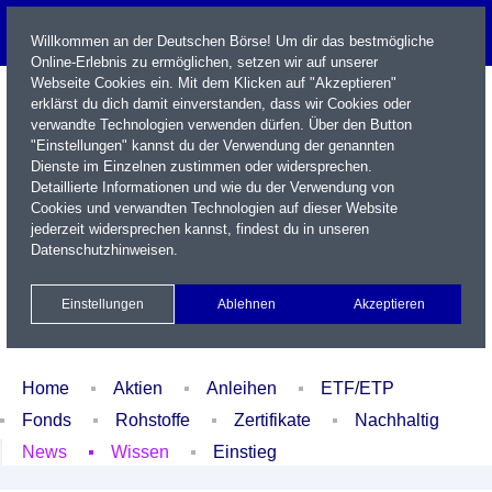
Willkommen an der Deutschen Börse! Um dir das bestmögliche
Online-Erlebnis zu ermöglichen, setzen wir auf unserer
Webseite Cookies ein. Mit dem Klicken auf "Akzeptieren"
erklärst du dich damit einverstanden, dass wir Cookies oder
verwandte Technologien verwenden dürfen. Über den Button
"Einstellungen" kannst du der Verwendung der genannten
Dienste im Einzelnen zustimmen oder widersprechen.
Detaillierte Informationen und wie du der Verwendung von
Cookies und verwandten Technologien auf dieser Website
Name / WKN / ISIN / Kürzel
jederzeit widersprechen kannst, findest du in unseren
Datenschutzhinweisen
.
Newsletter
Kontakt
English
Einstellungen
Ablehnen
Akzeptieren
Xetra Realtime
Watchlist
Portfolio
Login
Home
Aktien
Anleihen
ETF/ETP
Fonds
Rohstoffe
Zertifikate
Nachhaltig
News
Wissen
Einstieg