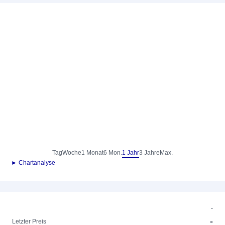
Tag
Woche
1 Monat
6 Mon.
1 Jahr
3 Jahre
Max.
► Chartanalyse
-
-
Letzter Preis