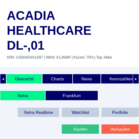
ACADIA
HEALTHCARE
DL-,01
ISIN: US00404A1097
| WKN: A1JNMF
| Kürzel: 7RA
| Typ: Aktie
Übersicht
Charts
News
Kennzahlen
◄
►
Xetra
Frankfurt
Xetra Realtime
Watchlist
Portfolio
Kaufen
Verkaufen