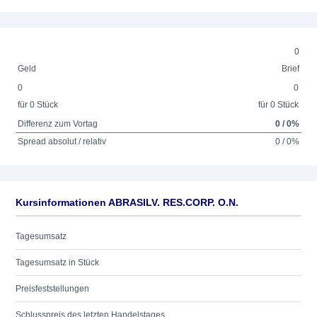
0
Geld
Brief
0
0
für 0 Stück
für 0 Stück
Differenz zum Vortag
0 / 0%
Spread absolut / relativ
0 / 0%
Kursinformationen ABRASILV. RES.CORP. O.N.
Tagesumsatz
Tagesumsatz in Stück
Preisfeststellungen
Schlusspreis des letzten Handelstages