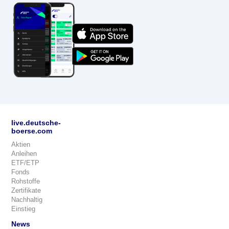
live.deutsche-
boerse.com
Aktien
Anleihen
ETF/ETP
Fonds
Rohstoffe
Zertifikate
Nachhaltig
Einstieg
News