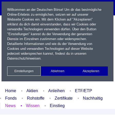
Willkommen an der Deutschen Börse! Um dir das bestmögliche
Online-Erlebnis zu ermöglichen, setzen wir auf unserer
Webseite Cookies ein. Mit dem Klicken auf "Akzeptieren"
erklärst du dich damit einverstanden, dass wir Cookies oder
verwandte Technologien verwenden dürfen. Über den Button
"Einstellungen" kannst du der Verwendung der genannten
Dienste im Einzelnen zustimmen oder widersprechen.
Detaillierte Informationen und wie du der Verwendung von
Cookies und verwandten Technologien auf dieser Website
Name / WKN / ISIN / Kürzel
jederzeit widersprechen kannst, findest du in unseren
Datenschutzhinweisen
.
Newsletter
Kontakt
English
Einstellungen
Ablehnen
Akzeptieren
Xetra Realtime
Watchlist
Portfolio
Login
Home
Aktien
Anleihen
ETF/ETP
Fonds
Rohstoffe
Zertifikate
Nachhaltig
News
Wissen
Einstieg