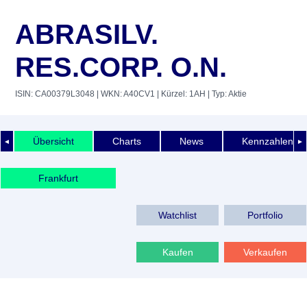
ABRASILV.
RES.CORP. O.N.
ISIN: CA00379L3048
| WKN: A40CV1
| Kürzel: 1AH
| Typ: Aktie
Übersicht
Charts
News
Kennzahlen
◄
►
Frankfurt
Watchlist
Portfolio
Kaufen
Verkaufen