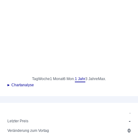
Tag
Woche
1 Monat
6 Mon.
1 Jahr
3 Jahre
Max.
► Chartanalyse
-
-
Letzter Preis
0
Veränderung zum Vortag