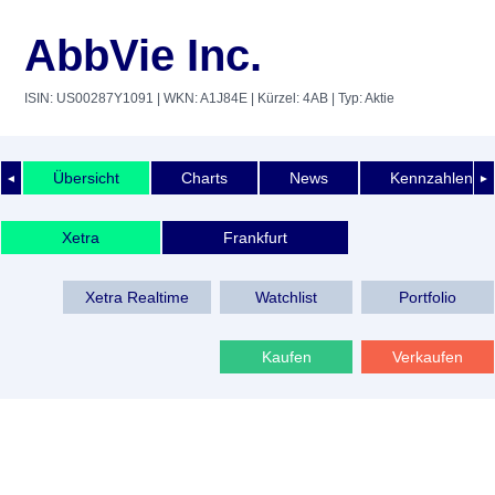
AbbVie Inc.
ISIN: US00287Y1091
| WKN: A1J84E
| Kürzel: 4AB
| Typ: Aktie
Übersicht
Charts
News
Kennzahlen
◄
►
Xetra
Frankfurt
Xetra Realtime
Watchlist
Portfolio
Kaufen
Verkaufen