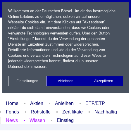
Willkommen an der Deutschen Börse! Um dir das bestmögliche
Online-Erlebnis zu ermöglichen, setzen wir auf unserer
Webseite Cookies ein. Mit dem Klicken auf "Akzeptieren"
erklärst du dich damit einverstanden, dass wir Cookies oder
verwandte Technologien verwenden dürfen. Über den Button
"Einstellungen" kannst du der Verwendung der genannten
Dienste im Einzelnen zustimmen oder widersprechen.
Detaillierte Informationen und wie du der Verwendung von
Cookies und verwandten Technologien auf dieser Website
Name / WKN / ISIN / Kürzel
jederzeit widersprechen kannst, findest du in unseren
Datenschutzhinweisen
.
Newsletter
Kontakt
English
Einstellungen
Ablehnen
Akzeptieren
Xetra Realtime
Watchlist
Portfolio
Login
Home
Aktien
Anleihen
ETF/ETP
Fonds
Rohstoffe
Zertifikate
Nachhaltig
News
Wissen
Einstieg