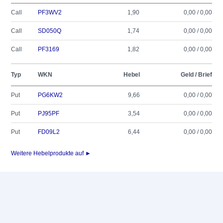
Call
PF3WV2
1,90
0,00 / 0,00
Call
SD050Q
1,74
0,00 / 0,00
Call
PF3169
1,82
0,00 / 0,00
Typ
WKN
Hebel
Geld / Brief
Put
PG6KW2
9,66
0,00 / 0,00
Put
PJ95PF
3,54
0,00 / 0,00
Put
FD09L2
6,44
0,00 / 0,00
Weitere Hebelprodukte auf ►