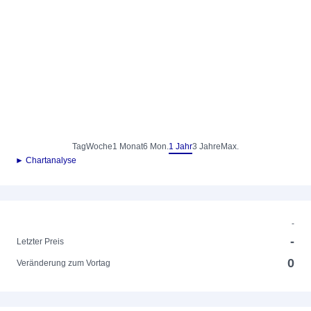
Tag
Woche
1 Monat
6 Mon.
1 Jahr
3 Jahre
Max.
► Chartanalyse
-
-
Letzter Preis
0
Veränderung zum Vortag